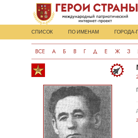
СПИСОК
ПО ИМЕНАМ
ГОРОДА-
ВСЕ
А
Б
В
Г
Д
Е
Ж
З