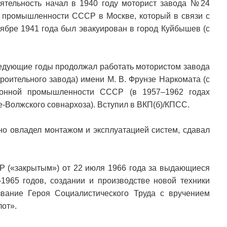
ятельность начал в 1940 году моторист завода №24
 промышленности СССР в Москве, который в связи с
ябре 1941 года был эвакуирован в город Куйбышев (с
ледующие годы продолжал работать мотористом завода
роительного завода) имени М. В. Фрунзе Наркомата (с
ионной промышленности СССР (в 1957–1962 годах
е-Волжского совнархоза). Вступил в ВКП(б)/КПСС.
но овладел монтажом и эксплуатацией систем, сдавал
 («закрытым») от 22 июля 1966 года за выдающиеся
1965 годов, создании и производстве новой техники
звание Героя Социалистического Труда с вручением
лот».