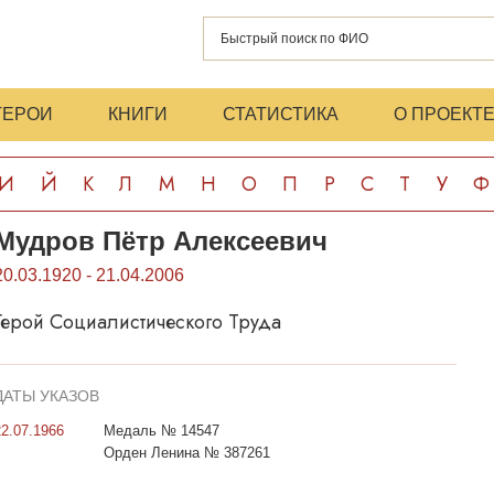
ГЕРОИ
КНИГИ
СТАТИСТИКА
О ПРОЕКТ
И
Й
К
Л
М
Н
О
П
Р
С
Т
У
Ф
Мудров Пётр Алексеевич
20.03.1920 - 21.04.2006
Герой Социалистического Труда
ДАТЫ УКАЗОВ
22.07.1966
Медаль № 14547
Орден Ленина № 387261