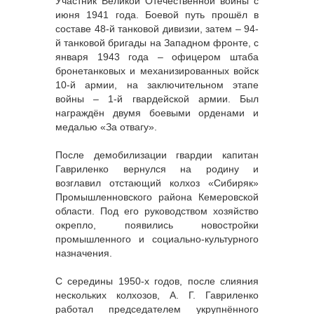
Участник Великой Отечественной войны с
июня 1941 года. Боевой путь прошёл в
составе 48-й танковой дивизии, затем – 94-
й танковой бригады на Западном фронте, с
января 1943 года – офицером штаба
бронетанковых и механизированных войск
10-й армии, на заключительном этапе
войны – 1-й гвардейской армии. Был
награждён двумя боевыми орденами и
медалью «За отвагу».
После демобилизации гвардии капитан
Гавриленко вернулся на родину и
возглавил отстающий колхоз «Сибиряк»
Промышленновского района Кемеровской
области. Под его руководством хозяйство
окрепло, появились новостройки
промышленного и социально-культурного
назначения.
С середины 1950-х годов, после слияния
нескольких колхозов, А. Г. Гавриленко
работал председателем укрупнённого