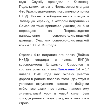
года. Службу проходил в Каменец-
Подольском, затем в Чертковском отрядах
4-го Краснознаменного пограничного полка
НКВД. После освободительного похода в
Западную Украину, в котором пограничник
Самсонов тоже принимал участие, он был
переведен на Петрозаводское
направление советско-финляндской
границы. Участник советско-финляндской
войны 1939-1940 годов.
Стрелок 4-го пограничного полка (Войска
НКВД) кандидат в члены ВКП(б)
красноармеец Владимир Самсонов в
составе роты капитана
Зиновьева
14 – 17
января 1940 года нёс охрану участка
дороги в районе посёлка Уома. Действуя в
условиях окружения, вместе с бойцами
отбил все атаки противника, нанеся ему
значительный урон в живой силе. Был
трижды ранен в левую руку, но оставался в
строю.