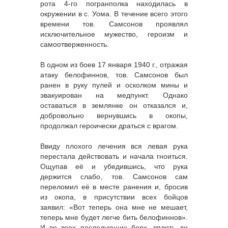
рота 4-го погранполка находилась в
окружении в с. Уома. В течение всего этого
времени тов. Самсонов проявлял
исключительное мужество, героизм и
самоотверженность.
В одном из боев 17 января 1940 г., отражая
атаку белофиннов, тов. Самсонов был
ранен в руку пулей и осколком мины и
эвакуирован на медпункт. Однако
оставаться в землянке он отказался и,
добровольно вернувшись в окопы,
продолжал героически драться с врагом.
Ввиду плохого лечения вся левая рука
перестала действовать и начала гноиться.
Ощупав её и убедившись, что рука
держится слабо, тов. Самсонов сам
переломил её в месте ранения и, бросив
из окопа, в присутствии всех бойцов
заявил: «Вот теперь она мне не мешает,
теперь мне будет легче бить белофиннов».
И во всех последующих боях, вплоть до