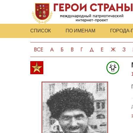
СПИСОК
ПО ИМЕНАМ
ГОРОДА-
ВСЕ
А
Б
В
Г
Д
Е
Ж
З