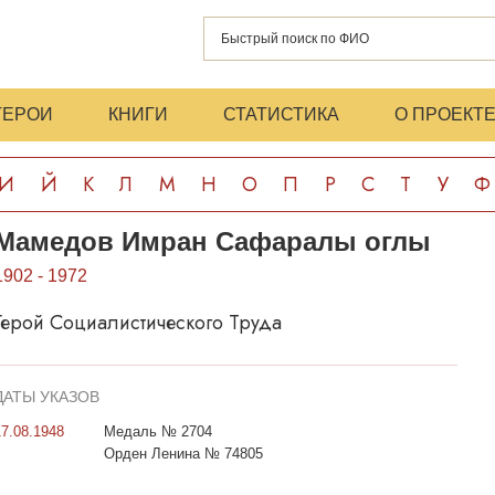
ГЕРОИ
КНИГИ
СТАТИСТИКА
О ПРОЕКТ
И
Й
К
Л
М
Н
О
П
Р
С
Т
У
Ф
Мамедов Имран Сафаралы оглы
1902 - 1972
Герой Социалистического Труда
ДАТЫ УКАЗОВ
17.08.1948
Медаль № 2704
Орден Ленина № 74805