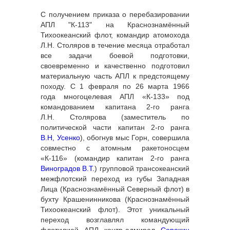
С получением приказа о перебазировании
АПЛ "К-113" на Краснознамённый
Тихоокеанский флот, командир атомохода
Л.Н. Столяров в течение месяца отработал
все задачи боевой подготовки,
своевременно и качественно подготовил
материальную часть АПЛ к предстоящему
походу. С 1 февраля по 26 марта 1966
года многоцелевая АПЛ «К-133» под
командованием капитана 2-го ранга
Л.Н. Столярова (заместитель по
политической части капитан 2-го ранга
В.Н, Усенко
), обогнув мыс Горн, совершила
совместно с атомным ракетоносцем
«К-116» (командир капитан 2-го ранга
Виноградов В.Т.
) групповой трансокеанский
межфлотский переход из губы Западная
Лица (Краснознамённый Северный флот) в
бухту Крашенинникова (Краснознамённый
Тихоокеанский флот). Этот уникальный
переход возглавлял командующий
флотилией АПЛ контр-адмирал
Сорокин