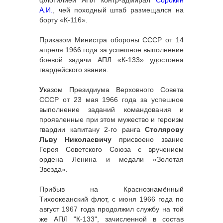
А.И.
, чей походный штаб размещался на
борту «К-116».
Приказом Министра обороны СССР от 14
апреля 1966 года за успешное выполнение
боевой задачи АПЛ «К-133» удостоена
гвардейского звания.
У
казом Президиума Верховного Совета
СССР от 23 мая 1966 года за успешное
выполнение заданий командования и
проявленные при этом мужество и героизм
гвардии капитану 2-го ранга
Столярову
Льву Николаевичу
присвоено звание
Героя Советского Союза с вручением
ордена Ленина и медали «Золотая
Звезда».
Прибыв на Краснознамённый
Тихоокеанский флот, с июня 1966 года по
август 1967 года продолжил службу на той
же АПЛ "К-133", зачисленной в состав