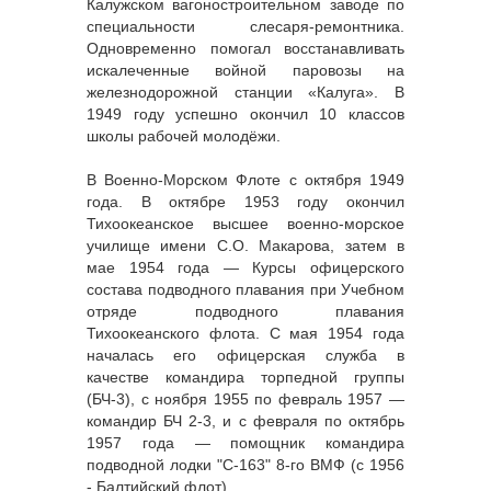
Калужском вагоностроительном заводе по
специальности слесаря-ремонтника.
Одновременно помогал восстанавливать
искалеченные войной паровозы на
железнодорожной станции «Калуга». В
1949 году успешно окончил 10 классов
школы рабочей молодёжи.
В Военно-Морском Флоте с октября 1949
года. В октябре 1953 году окончил
Тихоокеанское высшее военно-морское
училище имени С.О. Макарова, затем в
мае 1954 года — Курсы офицерского
состава подводного плавания при Учебном
отряде подводного плавания
Тихоокеанского флота. С мая 1954 года
началась его офицерская служба в
качестве командира торпедной группы
(БЧ-3), с ноября 1955 по февраль 1957 —
командир БЧ 2-3, и с февраля по октябрь
1957 года — помощник командира
подводной лодки "С-163" 8-го ВМФ (с 1956
- Балтийский флот).