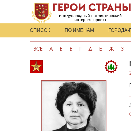
СПИСОК
ПО ИМЕНАМ
ГОРОДА-
ВСЕ
А
Б
В
Г
Д
Е
Ж
З