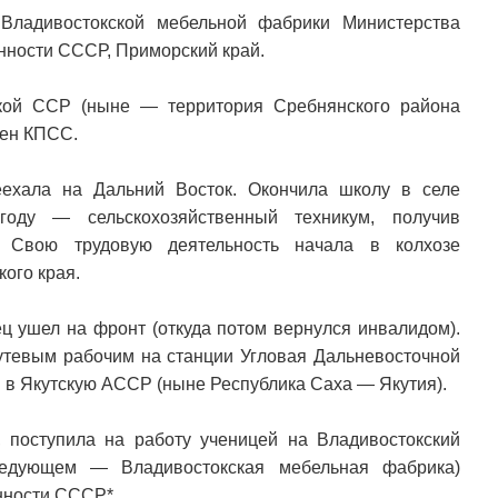
Владивостокской мебельной фабрики Министерства
ности СССР, Приморский край.
ской ССР (ныне — территория Сребнянского района
лен КПСС.
еехала на Дальний Восток. Окончила школу в селе
году — сельскохозяйственный техникум, получив
. Свою трудовую деятельность начала в колхозе
ого края.
ц ушел на фронт (откуда потом вернулся инвалидом).
утевым рабочим на станции Угловая Дальневосточной
й в Якутскую АССР (ныне Республика Саха — Якутия).
 поступила на работу ученицей на Владивостокский
ледующем — Владивостокская мебельная фабрика)
нности СССР*.