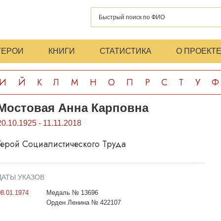
ГЕРОИ
КНИГИ
СТАТИСТИКА
О ПРОЕКТ
И
Й
К
Л
М
Н
О
П
Р
С
Т
У
Ф
Мостовая Анна Карповна
20.10.1925 - 11.11.2018
Герой Социалистического Труда
ДАТЫ УКАЗОВ
08.01.1974
Медаль № 13696
Орден Ленина № 422107