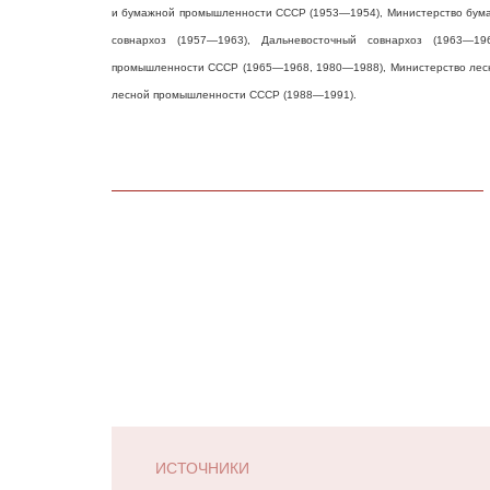
и бумажной промышленности СССР (1953—1954), Министерство бум
совнархоз (1957—1963), Дальневосточный совнархоз (1963—1
промышленности СССР (1965—1968, 1980—1988), Министерство лес
лесной промышленности СССР (1988—1991).
ИСТОЧНИКИ