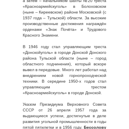
а затем – начальником шахты №20 треста
«Красноармейскуголь» в Болоховском
(ныне – Киреевском) районе Московской (с
1937 года – Тульской) области. За высокие
производственные достижения награждён
орденами «Знак Почёта» и Трудового
Красного Знамени.
В 1946 году стал управляющим треста
«Донскойуголь» в городе Донской Донского
района Тульской области (ныне – город
областного подчинения), который вскоре
вывел в передовые. Много лет работал над
внедрением новой горнопроходческой
техники. В середине 1950-х годов стал
управляющим трестом
«Красноармейскуголь» в городе Донской.
Указом Президиума Верховного Совета
СССР от 26 апреля 1957 года за
выдающиеся успехи, достигнутые в деле
развития угольной промышленности в годы
пятой пятилетки и в 1956 году,
Бессолову