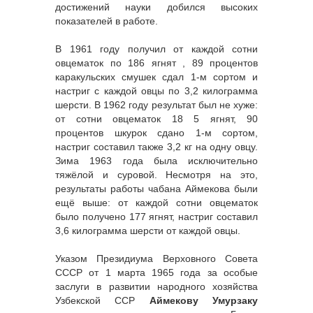
достижений науки добился высоких
показателей в работе.
В 1961 году получил от каждой сотни
овцематок по 186 ягнят , 89 процентов
каракульских смушек сдал 1-м сортом и
настриг с каждой овцы по 3,2 килограмма
шерсти. В 1962 году результат был не хуже:
от сотни овцематок 18 5 ягнят, 90
процентов шкурок сдано 1-м сортом,
настриг составил также 3,2 кг на одну овцу.
Зима 1963 года была исключительно
тяжёлой и суровой. Несмотря на это,
результаты работы чабана Аймекова были
ещё выше: от каждой сотни овцематок
было получено 177 ягнят, настриг составил
3,6 килограмма шерсти от каждой овцы.
Указом Президиума Верховного Совета
СССР от 1 марта 1965 года за особые
заслуги в развитии народного хозяйства
Узбекской ССР
Аймекову Умурзаку