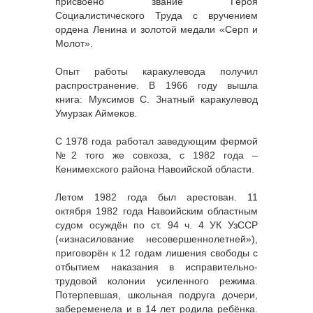
присвоено звание Героя
Социалистического Труда с вручением
ордена Ленина и золотой медали «Серп и
Молот».
Опыт работы каракулевода получил
распространение. В 1966 году вышла
книга: Муксимов С. Знатный каракулевод
Умурзак Аймеков.
С 1978 года работал заведующим фермой
№2 того же совхоза, с 1982 года –
Кенимехского района Навоийской области.
Летом 1982 года был арестован. 11
октября 1982 года Навоийским областным
судом осуждён по ст. 94 ч. 4 УК УзССР
(«изнасилование несовершеннолетней»),
приговорён к 12 годам лишения свободы с
отбытием наказания в исправительно-
трудовой колонии усиленного режима.
Потерпевшая, школьная подруга дочери,
забеременела и в 14 лет родила ребёнка.