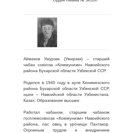
Орден Ленина № 343147
Аймеков Умурзак (Умирзак) – старший
чабан совхоза «Коммунизм» Навоийского
района Бухарской области Узбекской ССР.
Родился в 1940 году в ауле Кенимехского
района Бухарской области Узбекской ССР,
ныне – Навоийской области Узбекистана.
Казах. Образование высшее.
Работал чабаном, старшим чабаном
госплемсовхоза «Коммунизм» Навоийского
района, пас овец в урочище Пахтакор.
Огромным трудом и внедрением