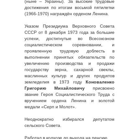
(ныне – Украины). За высокие трудовые
достижения по итогам восьмой пятилетки
(1966-1970) награждён орденом Ленина.
Указом Президиума Верховного Совета
СССР от 8 декабря 1973 года за большие
успехи, достигнутые во Всесоюзном
социалистическом соревновании, и
проявленную трудовую доблесть в
выполнении принятых обязательств по
увеличению производства и продажи
государству зерна, сахарной свеклы,
маслинных культур и других продуктов
земледелия в 1973 году
Коноваленко
Григорию Михайловичу
присвоено
звание Героя Социалистического Труда с
вручением ордена Ленина и золотой
медали «Серп и Молот».
Неоднократно избирался депутатом
сельского Совета.
Работал в колхозе до выхода на пенсию.