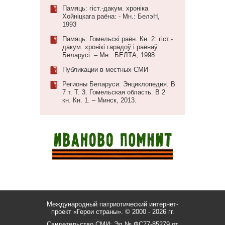
Памяць: гіст.-дакум. хроніка
Хойніцкага раёна: - Мн.: БелэН,
1993
Памяць: Гомельскі раён. Кн. 2: гіст.-
дакум. хронікі гарадоў і раёнаў
Беларусі. – Мн.: БЕЛТА, 1998.
Публикации в местных СМИ
Регионы Беларуси: Энциклопедия. В
7 т. Т. 3. Гомельская область. В 2
кн. Кн. 1. – Минск, 2013.
Международный патриотический интернет-
проект «Герои страны».
© 2000 - 2026 гг.
Свидетельство СМИ: Эл № ФС77-85279 от