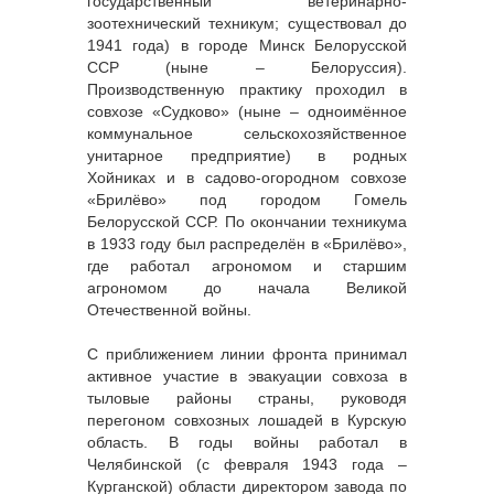
государственный ветеринарно-
зоотехнический техникум; существовал до
1941 года) в городе Минск Белорусской
ССР (ныне – Белоруссия).
Производственную практику проходил в
совхозе «Судково» (ныне – одноимённое
коммунальное сельскохозяйственное
унитарное предприятие) в родных
Хойниках и в садово-огородном совхозе
«Брилёво» под городом Гомель
Белорусской ССР. По окончании техникума
в 1933 году был распределён в «Брилёво»,
где работал агрономом и старшим
агрономом до начала Великой
Отечественной войны.
С приближением линии фронта принимал
активное участие в эвакуации совхоза в
тыловые районы страны, руководя
перегоном совхозных лошадей в Курскую
область. В годы войны работал в
Челябинской (с февраля 1943 года –
Курганской) области директором завода по