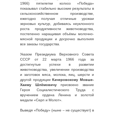
1966) пятилетки колхоз «Победа»
показывал стабильно высокие результаты в
сельскохозяйственном производстве,
ежегодно получая отличные урожаи
зерновых культур, добиваясь неуклонного
роста продуктивности животноводства,
постепенно наращивая объёмы молочно-
мясной продукции и досрочно выполняя
все заказы государства.
Указом Президиума Верховного Совета
СССР от 22 марта 1966 года за
достигнутые успехи в развитии
животноводства, увеличении производства
и заготовок мяса, молока, яиц, шерсти и
другой продукции
Качеровскому Мовше-
Хаиму Шлёмовичу
присвоено звание
Героя Социалистического Труда с
вручением ордена Ленина и золотой
медали «Серп и Молот».
Выведя «Победу» (ныне – не существует) в