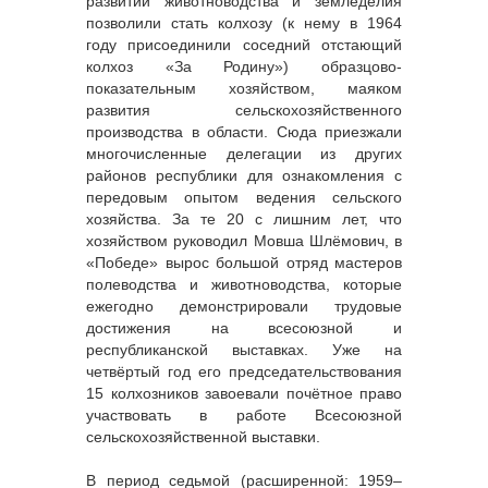
развитии животноводства и земледелия
позволили стать колхозу (к нему в 1964
году присоединили соседний отстающий
колхоз «За Родину») образцово-
показательным хозяйством, маяком
развития сельскохозяйственного
производства в области. Сюда приезжали
многочисленные делегации из других
районов республики для ознакомления с
передовым опытом ведения сельского
хозяйства. За те 20 с лишним лет, что
хозяйством руководил Мовша Шлёмович, в
«Победе» вырос большой отряд мастеров
полеводства и животноводства, которые
ежегодно демонстрировали трудовые
достижения на всесоюзной и
республиканской выставках. Уже на
четвёртый год его председательствования
15 колхозников завоевали почётное право
участвовать в работе Всесоюзной
сельскохозяйственной выставки.
В период седьмой (расширенной: 1959–