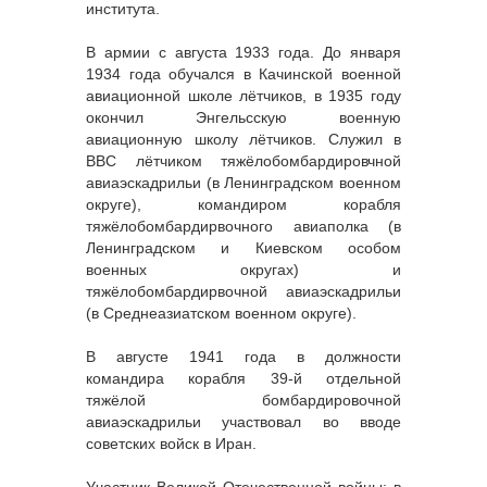
института.
В армии с августа 1933 года. До января
1934 года обучался в Качинской военной
авиационной школе лётчиков, в 1935 году
окончил Энгельсскую военную
авиационную школу лётчиков. Служил в
ВВС лётчиком тяжёлобомбардировчной
авиаэскадрильи (в Ленинградском военном
округе), командиром корабля
тяжёлобомбардирвочного авиаполка (в
Ленинградском и Киевском особом
военных округах) и
тяжёлобомбардирвочной авиаэскадрильи
(в Среднеазиатском военном округе).
В августе 1941 года в должности
командира корабля 39-й отдельной
тяжёлой бомбардировочной
авиаэскадрильи участвовал во вводе
советских войск в Иран.