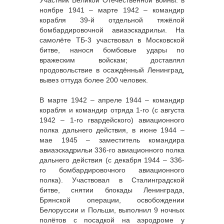
Участник Великой Отечественной войны: в
ноябре 1941 – марте 1942 – командир
корабля 39-й отдельной тяжёлой
бомбардировочной авиаэскадрильи. На
самолёте ТБ-3 участвовал в Московской
битве, нанося бомбовые удары по
вражеским войскам; доставлял
продовольствие в осаждённый Ленинград,
вывез оттуда более 200 человек.
В марте 1942 – апреле 1944 – командир
корабля и командир отряда 1-го (с августа
1942 – 1-го гвардейского) авиационного
полка дальнего действия, в июне 1944 –
мае 1945 – заместитель командира
авиаэскадрильи 336-го авиационного полка
дальнего действия (с декабря 1944 – 336-
го бомбардировочного авиационного
полка). Участвовал в Сталинградской
битве, снятии блокады Ленинграда,
Брянской операции, освобождении
Белоруссии и Польши, выполнил 9 ночных
полётов с посадкой на аэродроме у