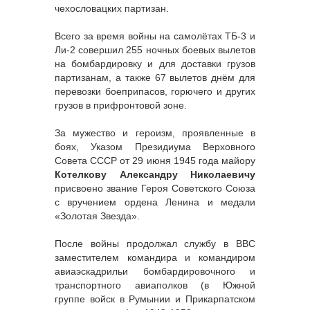
чехословацких партизан.
Всего за время войны на самолётах ТБ-3 и
Ли-2 совершил 255 ночных боевых вылетов
на бомбардировку и для доставки грузов
партизанам, а также 67 вылетов днём для
перевозки боеприпасов, горючего и других
грузов в прифронтовой зоне.
За мужество и героизм, проявленные в
боях, Указом Президиума Верховного
Совета СССР от 29 июня 1945 года майору
Котелкову Александру Николаевичу
присвоено звание Героя Советского Союза
с вручением ордена Ленина и медали
«Золотая Звезда».
После войны продолжал службу в ВВС
заместителем командира и командиром
авиаэскадрильи бомбардировочного и
транспортного авиаполков (в Южной
группе войск в Румынии и Прикарпатском