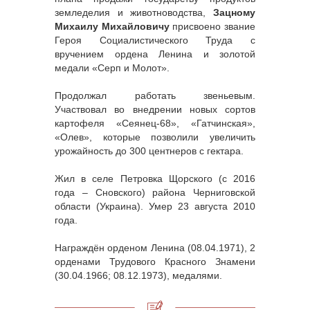
земледелия и животноводства,
Зацному
Михаилу Михайловичу
присвоено звание
Героя Социалистического Труда с
вручением ордена Ленина и золотой
медали «Серп и Молот».
Продолжал работать звеньевым.
Участвовал во внедрении новых сортов
картофеля «Сеянец-68», «Гатчинская»,
«Олев», которые позволили увеличить
урожайность до 300 центнеров с гектара.
Жил в селе Петровка Щорского (с 2016
года – Сновского) района Черниговской
области (Украина). Умер 23 августа 2010
года.
Награждён орденом Ленина (08.04.1971), 2
орденами Трудового Красного Знамени
(30.04.1966; 08.12.1973), медалями.