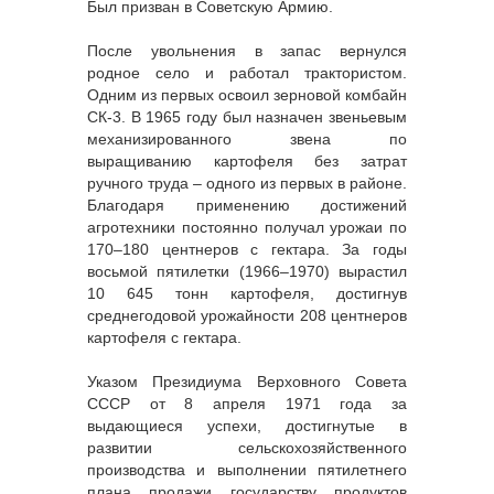
Был призван в Советскую Армию.
После увольнения в запас вернулся
родное село и работал трактористом.
Одним из первых освоил зерновой комбайн
СК-3. В 1965 году был назначен звеньевым
механизированного звена по
выращиванию картофеля без затрат
ручного труда – одного из первых в районе.
Благодаря применению достижений
агротехники постоянно получал урожаи по
170–180 центнеров с гектара. За годы
восьмой пятилетки (1966–1970) вырастил
10 645 тонн картофеля, достигнув
среднегодовой урожайности 208 центнеров
картофеля с гектара.
Указом Президиума Верховного Совета
СССР от 8 апреля 1971 года за
выдающиеся успехи, достигнутые в
развитии сельскохозяйственного
производства и выполнении пятилетнего
плана продажи государству продуктов