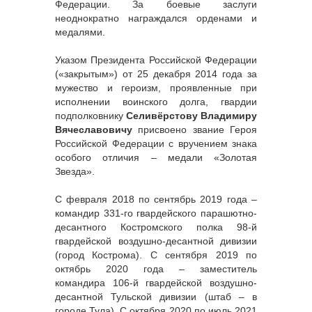
Федерации. За боевые заслуги
неоднократно награждался орденами и
медалями.
Указом Президента Российской Федерации
(«закрытым») от 25 декабря 2014 года за
мужество и героизм, проявленные при
исполнении воинского долга, гвардии
подполковнику
Селивёрстову Владимиру
Вячеславовичу
присвоено звание Героя
Российской Федерации с вручением знака
особого отличия – медали «Золотая
Звезда».
С февраля 2018 по сентябрь 2019 года –
командир 331-го гвардейского парашютно-
десантного Костромского полка 98-й
гвардейской воздушно-десантной дивизии
(город Кострома). С сентября 2019 по
октябрь 2020 года – заместитель
командира 106-й гвардейской воздушно-
десантной Тульской дивизии (штаб – в
городе Тула). С октября 2020 по июль 2021