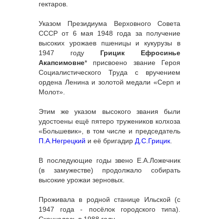
гектаров.
Указом Президиума Верховного Совета
СССР от 6 мая 1948 года за получение
высоких урожаев пшеницы и кукурузы в
1947 году
Грицик Ефросинье
Акапсимовне
* присвоено звание Героя
Социалистического Труда с вручением
ордена Ленина и золотой медали «Серп и
Молот».
Этим же указом высокого звания были
удостоены ещё пятеро тружеников колхоза
«Большевик», в том числе и председатель
П.А.Негрецкий
и её бригадир
Д.С.Грицик
.
В последующие годы звено Е.А.Ложечник
(в замужестве) продолжало собирать
высокие урожаи зерновых.
Проживала в родной станице Ильской (с
1947 года - посёлок городского типа).