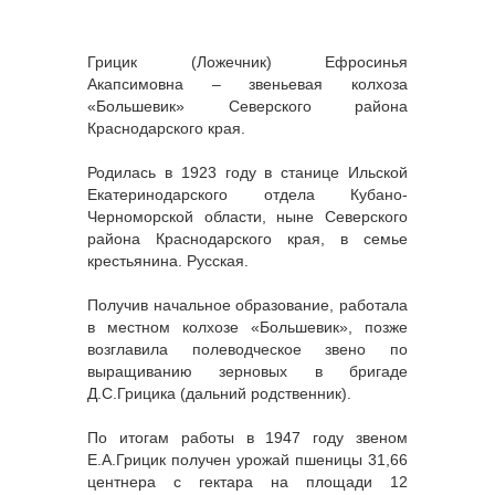
Грицик (Ложечник) Ефросинья
Акапсимовна – звеньевая колхоза
«Большевик» Северского района
Краснодарского края.
Родилась в 1923 году в станице Ильской
Екатеринодарского отдела Кубано-
Черноморской области, ныне Северского
района Краснодарского края, в семье
крестьянина. Русская.
Получив начальное образование, работала
в местном колхозе «Большевик», позже
возглавила полеводческое звено по
выращиванию зерновых в бригаде
Д.С.Грицика (дальний родственник).
По итогам работы в 1947 году звеном
Е.А.Грицик получен урожай пшеницы 31,66
центнера с гектара на площади 12