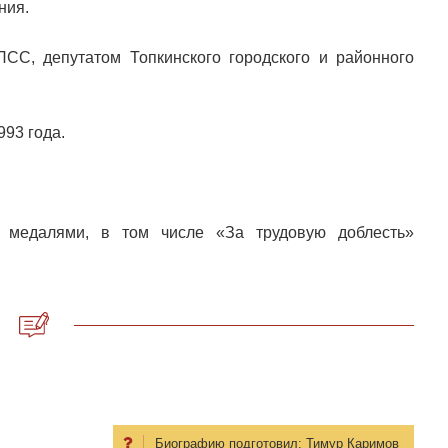
ния.
СС, депутатом Топкинского городского и районного
93 года.
, медалями, в том числе «За трудовую доблесть»
Биографию подготовил:
Тимур Каримов