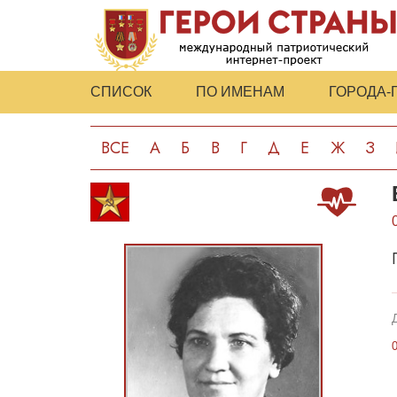
СПИСОК
ПО ИМЕНАМ
ГОРОДА-
ВСЕ
А
Б
В
Г
Д
Е
Ж
З