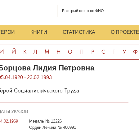
ГЕРОИ
КНИГИ
СТАТИСТИКА
О ПРОЕКТ
И
Й
К
Л
М
Н
О
П
Р
С
Т
У
Ф
Борцова Лидия Петровна
05.04.1920 - 23.02.1993
Герой Социалистического Труда
ДАТЫ УКАЗОВ
04.02.1969
Медаль № 12226
Орден Ленина № 400991