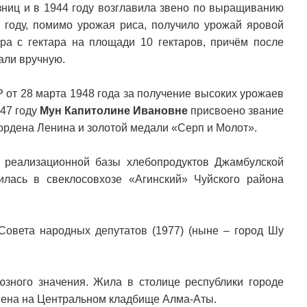
зниц и в 1944 году возглавила звено по выращиванию
7 году, помимо урожая риса, получило урожай яровой
а с гектара на площади 10 гектаров, причём после
али вручную.
от 28 марта 1948 года за получение высоких урожаев
947 году
Мун Капитолине Ивановне
присвоено звание
ордена Ленина и золотой медали «Серп и Молот».
 реализационной базы хлебопродуктов Джамбулской
илась в свеклосовхозе «Агинский» Чуйского района
 Совета народных депутатов (1977) (ныне – город Шу
зного значения. Жила в столице республики городе
онена на Центральном кладбище Алма-Аты.