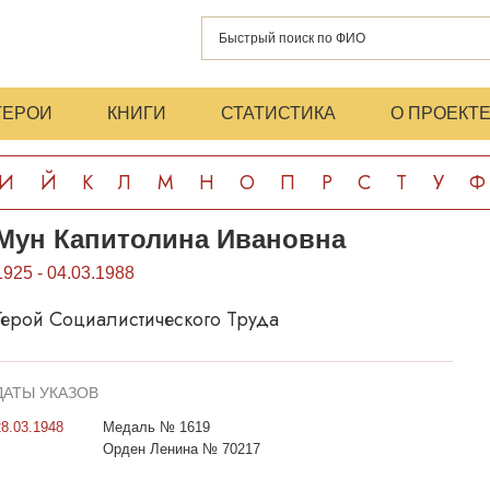
ГЕРОИ
КНИГИ
СТАТИСТИКА
О ПРОЕКТ
И
Й
К
Л
М
Н
О
П
Р
С
Т
У
Ф
Мун Капитолина Ивановна
1925 - 04.03.1988
Герой Социалистического Труда
ДАТЫ УКАЗОВ
28.03.1948
Медаль № 1619
Орден Ленина № 70217