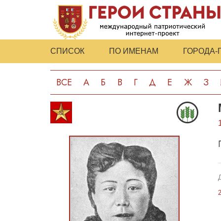
СПИСОК
ПО ИМЕНАМ
ГОРОДА-
ВСЕ
А
Б
В
Г
Д
Е
Ж
З