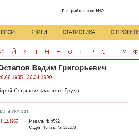
ГЕРОИ
КНИГИ
СТАТИСТИКА
О ПРОЕКТ
И
Й
К
Л
М
Н
О
П
Р
С
Т
У
Ф
Остапов Вадим Григорьевич
28.08.1935 - 26.04.1999
Герой Социалистического Труда
ДАТЫ УКАЗОВ
31.12.1965
Медаль № 9592
Орден Ленина № 335278