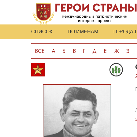
СПИСОК
ПО ИМЕНАМ
ГОРОДА-
ВСЕ
А
Б
В
Г
Д
Е
Ж
З