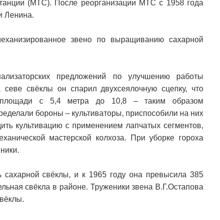
танции (МТС). После реорганизации МТС с 1958 года
и Ленина.
механизированное звено по выращиванию сахарной
нализаторских предложений по улучшению работы
 севе свёклы он спарил двухсеялочную сцепку, что
й площади с 5,4 метра до 10,8 – таким образом
еределали бороны – культиваторы, приспособили на них
одить культивацию с применением лапчатых сегментов,
ханической мастерской колхоза. При уборке гороха
ники.
 сахарной свёклы, и к 1965 году она превысила 385
ельная свёкла в районе. Труженики звена В.Г.Остапова
свёклы.