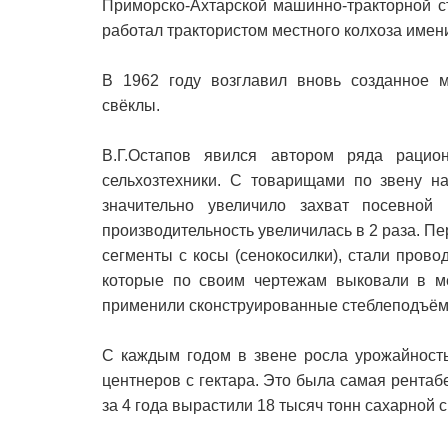
Приморско-Ахтарской машинно-тракторной с
работал трактористом местного колхоза имен
В 1962 году возглавил вновь созданное 
свёклы.
В.Г.Остапов явился автором ряда рацио
сельхозтехники. С товарищами по звену на
значительно увеличило захват посевно
производительность увеличилась в 2 раза. П
сегменты с косы (сенокосилки), стали пров
которые по своим чертежам выковали в ме
применили сконструированные стеблеподъём
С каждым годом в звене росла урожайность
центнеров с гектара. Это была самая рентаб
за 4 года вырастили 18 тысяч тонн сахарной 