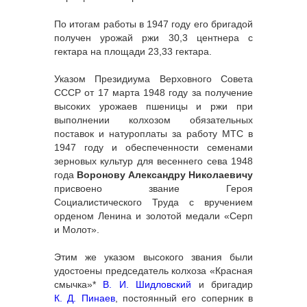
По итогам работы в 1947 году его бригадой
получен урожай ржи 30,3 центнера с
гектара на площади 23,33 гектара.
Указом Президиума Верховного Совета
СССР от 17 марта 1948 году за получение
высоких урожаев пшеницы и ржи при
выполнении колхозом обязательных
поставок и натуроплаты за работу МТС в
1947 году и обеспеченности семенами
зерновых культур для весеннего сева 1948
года
Воронову Александру Николаевичу
присвоено звание Героя
Социалистического Труда с вручением
орденом Ленина и золотой медали «Серп
и Молот».
Этим же указом высокого звания были
удостоены председатель колхоза «Красная
смычка»*
В. И. Шидловский
и бригадир
К. Д. Пинаев
, постоянный его соперник в