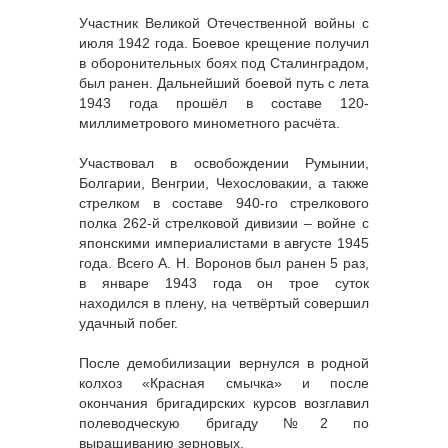
Участник Великой Отечественной войны с
июля 1942 года. Боевое крещение получил
в оборонительных боях под Сталинградом,
был ранен. Дальнейший боевой путь с лета
1943 года прошёл в составе 120-
миллиметрового минометного расчёта.
Участвовал в освобождении Румынии,
Болгарии, Венгрии, Чехословакии, а также
стрелком в составе 940-го стрелкового
полка 262-й стрелковой дивизии – войне с
японскими империалистами в августе 1945
года. Всего А. Н. Воронов был ранен 5 раз,
в январе 1943 года он трое суток
находился в плену, на четвёртый совершил
удачный побег.
После демобилизации вернулся в родной
колхоз «Красная смычка» и после
окончания бригадирских курсов возглавил
полеводческую бригаду №2 по
выращиванию зерновых.