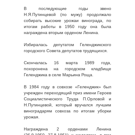
В последующие годы звено
Н.Я.Путинцевой (по мужу) продолжало
собирать высокие урожаи винограда, по
итогам работы в 1950 году она была
награждена вторым орденом Ленина.
Избиралась депутатом Геленджикского
городского Совета депутатов трудящихся.
Скончалась 16 марта 1989 года,
похоронена на городском кладбище
Геленджика в селе Марьина Роща.
В 1984 году в совхозе «Геленджик» был
учрежден переходящий приз имени Героев
Социалистического Труда П.Орловой и
Н.Путинцевой, который вручался лучшим
виноградарям совхоза по итогам уборки
урожая.
Награждена 2 орденами Ленина
(26.9.1950, 27.8.1951) и медалями, в том