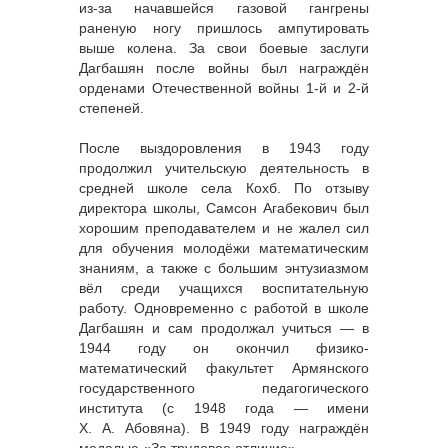
из-за начавшейся газовой гангрены
раненую ногу пришлось ампутировать
выше колена. За свои боевые заслуги
Дагбашян после войны был награждён
орденами Отечественной войны 1-й и 2-й
степеней.
После выздоровления в 1943 году
продолжил учительскую деятельность в
средней школе села Кохб. По отзыву
директора школы, Самсон Агабекович был
хорошим преподавателем и не жалел сил
для обучения молодёжи математическим
знаниям, а также с большим энтузиазмом
вёл среди учащихся воспитательную
работу. Одновременно с работой в школе
Дагбашян и сам продолжал учиться — в
1944 году он окончил физико-
математический факультет Армянского
государственного педагогического
института (с 1948 года — имени
Х. А. Абовяна). В 1949 году награждён