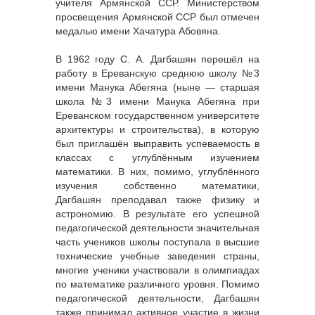
учителя Армянской ССР. Министерством
просвещения Армянской ССР был отмечен
медалью имени Хачатура Абовяна.
В 1962 году С. А. Дагбашян перешёл на
работу в Ереванскую среднюю школу №3
имени Манука Абегяна (ныне — старшая
школа №3 имени Манука Абегяна при
Ереванском государственном университете
архитектуры и строительства), в которую
был приглашён выправить успеваемость в
классах с углублённым изучением
математики. В них, помимо, углублённого
изучения собственно математики,
Дагбашян преподавал также физику и
астрономию. В результате его успешной
педагогической деятельности значительная
часть учеников школы поступала в высшие
технические учебные заведения страны,
многие ученики участвовали в олимпиадах
по математике различного уровня. Помимо
педагогической деятельности, Дагбашян
также принимал активное участие в жизни