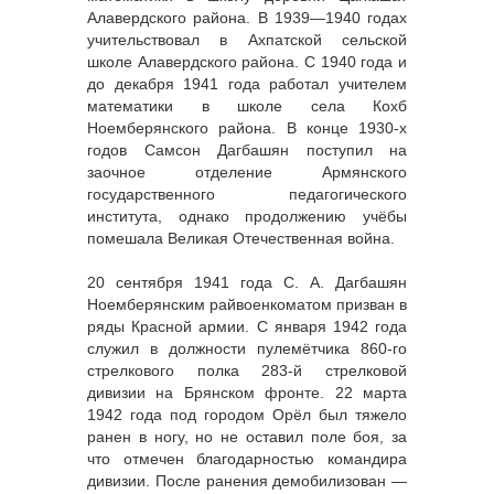
Алавердского района. В 1939—1940 годах
учительствовал в Ахпатской сельской
школе Алавердского района. С 1940 года и
до декабря 1941 года работал учителем
математики в школе села Кохб
Ноемберянского района. В конце 1930-х
годов Самсон Дагбашян поступил на
заочное отделение Армянского
государственного педагогического
института, однако продолжению учёбы
помешала Великая Отечественная война.
20 сентября 1941 года С. А. Дагбашян
Ноемберянским райвоенкоматом призван в
ряды Красной армии. С января 1942 года
служил в должности пулемётчика 860-го
стрелкового полка 283-й стрелковой
дивизии на Брянском фронте. 22 марта
1942 года под городом Орёл был тяжело
ранен в ногу, но не оставил поле боя, за
что отмечен благодарностью командира
дивизии. После ранения демобилизован —