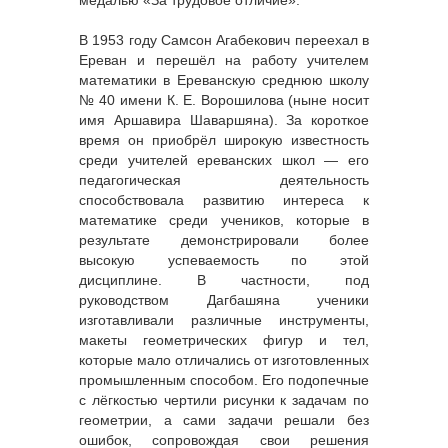
медалью «За трудовое отличие».
В 1953 году Самсон Агабекович переехал в
Ереван и перешёл на работу учителем
математики в Ереванскую среднюю школу
№ 40 имени К. Е. Ворошилова (ныне носит
имя Аршавира Шаваршяна). За короткое
время он приобрёл широкую известность
среди учителей ереванских школ — его
педагогическая деятельность
способствовала развитию интереса к
математике среди учеников, которые в
результате демонстрировали более
высокую успеваемость по этой
дисциплине. В частности, под
руководством Дагбашяна ученики
изготавливали различные инструменты,
макеты геометрических фигур и тел,
которые мало отличались от изготовленных
промышленным способом. Его подопечные
с лёгкостью чертили рисунки к задачам по
геометрии, а сами задачи решали без
ошибок, сопровождая свои решения