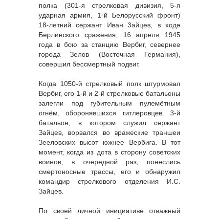
полка (301-я стрелковая дивизия, 5-я
ударная армия, 1-й Белорусский фронт)
18-летний сержант Иван 3айцев, в ходе
Берлинского сражения, 16 апреля 1945
года в бою за станцию Вербиг, севернее
города Зелов (Восточная Германия),
совершил бессмертный подвиг.
Когда 1050-й стрелковый полк штурмовал
Вербиг, его 1-й и 2-й стрелковые батальоны
залегли под губительным пулемётным
огнём, оборонявшихся гитлеровцев. 3-й
батальон, в котором служил сержант
Зайцев, ворвался во вражеские траншеи
Зееловских высот южнее Вербига. В тот
момент, когда из дота в сторону советских
воинов, в очередной раз, понеслись
смертоносные трассы, его и обнаружил
командир стрелкового отделения И.С.
Зайцев.
По своей личной инициативе отважный