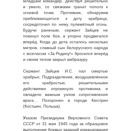
младший командир, действуя решительно
и умело, со связками гранат пополз к
огневой точке. Противник, обнаружив
приближающегося к доту храбреца,
сосредоточил по нему пулемётный огонь.
Будучи раненым, сержант Зайцев не
покинул поле боя, а упорно продвигался
вперёд. Когда до дота осталось несколько
метров, славный сын белорусского народа
с возгласом «За Родину!» бросился вперёд
и своим телом закрыл амбразуру.
Сержант Зайцев И.С. пал смертью
храбрых. Подразделение, воодушевлённое
его храбростью, решительными
действиями опрокинуло противника и
овладело важным узлом сопротивления
врага… Похоронен в городе Кюстрин
(Костшин, Польша).
У
казом Президиума Верховного Совета
СССР от 31 мая 1945 года за образцовое
выполнение боевых заданий командования