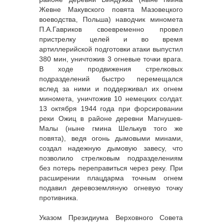
Жевне Макувского повята Мазовецкого
воеводства, Польша) наводчик миномета
П.А.Гавриков своевременно провел
пристрелку целей и во время
артиллерийской подготовки атаки выпустил
380 мин, уничтожив 3 огневые точки врага.
В ходе продвижения стрелковых
подразделений быстро перемещался
вслед за ними и поддерживал их огнем
миномета, уничтожив 10 немецких солдат.
13 октября 1944 года при форсировании
реки Ожиц в районе деревни Магнушев-
Малы (ныне гмина Шелькув того же
повята), ведя огонь дымовыми минами,
создал надежную дымовую завесу, что
позволило стрелковым подразделениям
без потерь переправиться через реку. При
расширении плацдарма точным огнем
подавил деревоземляную огневую точку
противника.
Указом Президиума Верховного Совета