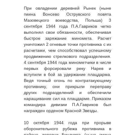
При овладении деревней Рынек (ныне
гмина Вонсево Острувского повята
Мазовецкого воеводства, Польша) 3
сентября 1944 года П.А.Гавриков четко
выполнял свои обязанности, обеспечивая
быстрое заряжание миномета. Расчет
уничтожил 2 огневые точки противника с их
расчетами, чем способствовал успешному
продвижению стрелкового подразделения.
4 сентября 1944 года минометчики в числе
первых форсировали реку Нарев и
вступили в бой за удержание плацдарма.
Ведя точный огонь по контратакующему
противнику, они прикрыли переправу
других подразделений и обеспечили
наращивание сил на плацдарме. Приказом
командира дивизии П.А.Гавриков был
награжден орденом Красной Звезды.
10 октября 1944 года при прорыве
оборонительного рубежа противника в
районе деревни Биндужка (ныне гмина