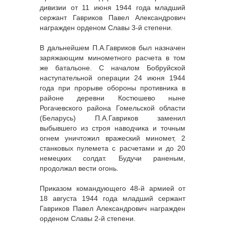
дивизии от 11 июня 1944 года младший
сержант Гавриков Павел Александрович
награжден орденом Славы 3-й степени.
В дальнейшем П.А.Гавриков был назначен
заряжающим минометного расчета в том
же батальоне. С началом Бобруйской
наступательной операции 24 июня 1944
года при прорыве обороны противника в
районе деревни Костюшево ныне
Рогачевского района Гомельской области
(Беларусь) П.А.Гавриков заменил
выбывшего из строя наводчика и точным
огнем уничтожил вражеский миномет, 2
станковых пулемета с расчетами и до 20
немецких солдат. Будучи раненым,
продолжал вести огонь.
Приказом командующего 48-й армией от
18 августа 1944 года младший сержант
Гавриков Павел Александрович награжден
орденом Славы 2-й степени.