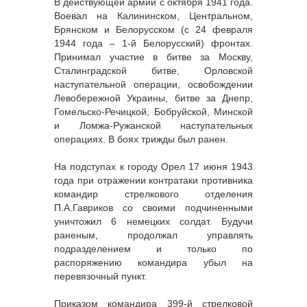
В действующей армии с октября 1941 года.
Воевал на Калининском, Центральном,
Брянском и Белорусском (с 24 февраля
1944 года – 1-й Белорусский) фронтах.
Принимал участие в битве за Москву,
Сталинградской битве, Орловской
наступательной операции, освобождении
Левобережной Украины, битве за Днепр,
Гомельско-Речицкой, Бобруйской, Минской
и Ломжа-Ружанской наступательных
операциях. В боях трижды был ранен.
На подступах к городу Орел 17 июня 1943
года при отражении контратаки противника
командир стрелкового отделения
П.А.Гавриков со своими подчиненными
уничтожил 6 немецких солдат. Будучи
раненым, продолжал управлять
подразделением и только по
распоряжению командира убыл на
перевязочный пункт.
Приказом командира 399-й стрелковой