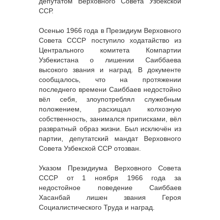
депутатом Верховного Совета Узбекской
ССР.
Осенью 1966 года в Президиум Верховного
Совета СССР поступило ходатайство из
Центрального комитета Компартии
Узбекистана о лишении Саиббаева
высокого звания и наград. В документе
сообщалось, что на протяжении
последнего времени Саиббаев недостойно
вёл себя, злоупотреблял служебным
положением, расхищал колхозную
собственность, занимался приписками, вёл
развратный образ жизни. Был исключён из
партии, депутатский мандат Верховного
Совета Узбекской ССР отозван.
Указом Президиума Верховного Совета
СССР от 1 ноября 1966 года за
недостойное поведение Саиббаев
Хасанбай лишен звания Героя
Социалистического Труда и наград.