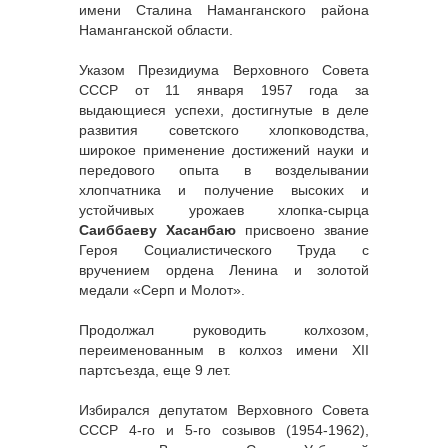
имени Сталина Наманганского района
Наманганской области.
Указом Президиума Верховного Совета
СССР от 11 января 1957 года за
выдающиеся успехи, достигнутые в деле
развития советского хлопководства,
широкое применение достижений науки и
передового опыта в возделывании
хлопчатника и получение высоких и
устойчивых урожаев хлопка-сырца
Саиббаеву Хасанбаю
присвоено звание
Героя Социалистического Труда с
вручением ордена Ленина и золотой
медали «Серп и Молот».
Продолжал руководить колхозом,
переименованным в колхоз имени XII
партсъезда, еще 9 лет.
Избирался депутатом Верховного Совета
СССР 4-го и 5-го созывов (1954-1962),