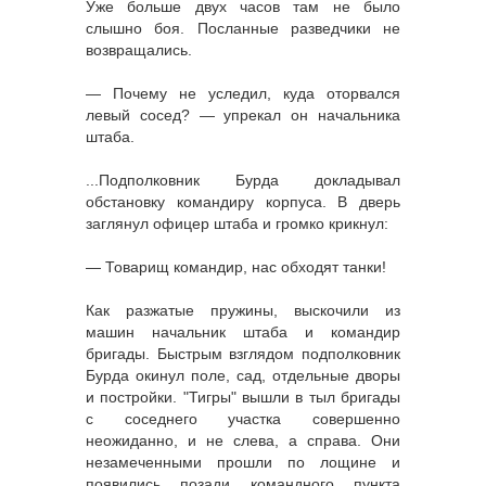
Уже больше двух часов там не было
слышно боя. Посланные разведчики не
возвращались.
— Почему не уследил, куда оторвался
левый сосед? — упрекал он начальника
штаба.
...Подполковник Бурда докладывал
обстановку командиру корпуса. В дверь
заглянул офицер штаба и громко крикнул:
— Товарищ командир, нас обходят танки!
Как разжатые пружины, выскочили из
машин начальник штаба и командир
бригады. Быстрым взглядом подполковник
Бурда окинул поле, сад, отдельные дворы
и постройки. "Тигры" вышли в тыл бригады
с соседнего участка совершенно
неожиданно, и не слева, а справа. Они
незамеченными прошли по лощине и
появились позади командного пункта