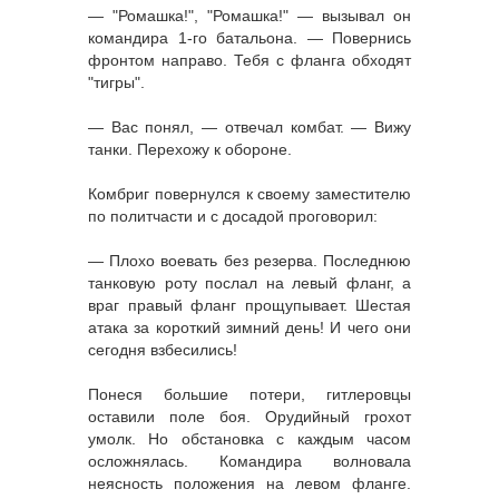
— "Ромашка!", "Ромашка!" — вызывал он
командира 1-го батальона. — Повернись
фронтом направо. Тебя с фланга обходят
"тигры".
— Вас понял, — отвечал комбат. — Вижу
танки. Перехожу к обороне.
Комбриг повернулся к своему заместителю
по политчасти и с досадой проговорил:
— Плохо воевать без резерва. Последнюю
танковую роту послал на левый фланг, а
враг правый фланг прощупывает. Шестая
атака за короткий зимний день! И чего они
сегодня взбесились!
Понеся большие потери, гитлеровцы
оставили поле боя. Орудийный грохот
умолк. Но обстановка с каждым часом
осложнялась. Командира волновала
неясность положения на левом фланге.