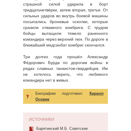
страшной силой ударила в борт
тридцатьчетвёрки, затем вторая, третья. От
сильных ударов во внутрь боевой машины
посыпались броневые осколки, которые
сразили отважного комбрига. С трудом
бойцы вытащили тяжело раненного
командира через верхний люк. По дороге в
ближайший медсанбат комбриг скончался.
Три долгих года прошёл Александр
Фёдорович Бурда по дорогам войны в
рядах славных танкистов-гвардейцев. Им
не хотелось верить, что любимого
командира нет в живых.
Биографию подготовил:
Кирилл
Осовик
ИСТОЧНИКИ
Барятинский М.Б. Советские