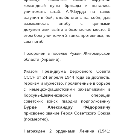
командный пункт бригады и пытались
уничтожить штаб. А.Ф.Бурда на танке
вступил в бой, отвлёк огонь на себя, дав
возможность штабу с ценными
документами выйти в безопасное место. В
этом бою уничтожил 2 танка противника, но
сам погиб.
Похоронен в посёлке Ружин Житомирской
области (Украина).
У
казом Президиума Верховного Совета
СССР от 24 апреля 1944 года за доблесть,
героизм и мужество, проявленные в борьбе
с немецко-фашистскими захватчиками в
Корсунь-Шевченковской операции
советских войск гвардии подполковнику
Бурде Александру Фёдоровичу
присвоено звание Героя Советского Союза
(посмертно).
Награжден 2 орденами Ленина (1941;