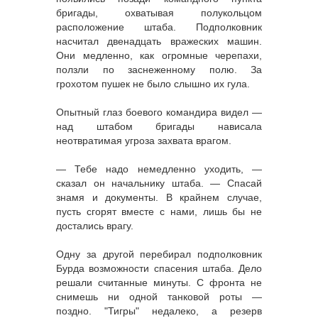
бригады, охватывая полукольцом
расположение штаба. Подполковник
насчитал двенадцать вражеских машин.
Они медленно, как огромные черепахи,
ползли по заснеженному полю. За
грохотом пушек не было слышно их гула.
Опытный глаз боевого командира видел —
над штабом бригады нависала
неотвратимая угроза захвата врагом.
— Тебе надо немедленно уходить, —
сказал он начальнику штаба. — Спасай
знамя и документы. В крайнем случае,
пусть сгорят вместе с нами, лишь бы не
достались врагу.
Одну за другой перебирал подполковник
Бурда возможности спасения штаба. Дело
решали считанные минуты. С фронта не
снимешь ни одной танковой роты —
поздно. "Тигры" недалеко, а резерв