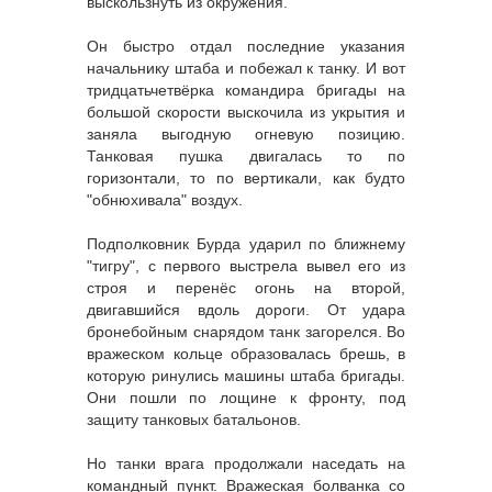
выскользнуть из окружения.
Он быстро отдал последние указания
начальнику штаба и побежал к танку. И вот
тридцатьчетвёрка командира бригады на
большой скорости выскочила из укрытия и
заняла выгодную огневую позицию.
Танковая пушка двигалась то по
горизонтали, то по вертикали, как будто
"обнюхивала" воздух.
Подполковник Бурда ударил по ближнему
"тигру", с первого выстрела вывел его из
строя и перенёс огонь на второй,
двигавшийся вдоль дороги. От удара
бронебойным снарядом танк загорелся. Во
вражеском кольце образовалась брешь, в
которую ринулись машины штаба бригады.
Они пошли по лощине к фронту, под
защиту танковых батальонов.
Но танки врага продолжали наседать на
командный пункт. Вражеская болванка со