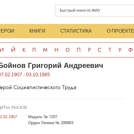
ГЕРОИ
КНИГИ
СТАТИСТИКА
О ПРОЕКТ
И
Й
К
Л
М
Н
О
П
Р
С
Т
У
Ф
Бойнов Григорий Андреевич
07.02.1907 - 03.10.1985
Герой Социалистического Труда
ДАТЫ УКАЗОВ
11.01.1957
Медаль № 7207
Орден Ленина № 299983