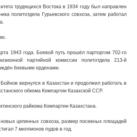
итета трудящихся Востока в 1934 году был направлен
ика политотдела Гурьевского совхоза, затем работал
а.
ию.
рта 1943 года. Боевой путь прошёл парторгом 702-го
визионной партийной комиссии политотдела 213-й
раждён боевыми орденами.
 Бойнов вернулся в Казахстан и продолжил работать в
хстанского обкома Компартии Казахской ССР.
ктинского райкома Компартии Казахстана.
4 новых целинных совхоза, размер посевных площадей
стигал 7 миллионов пудов в год.