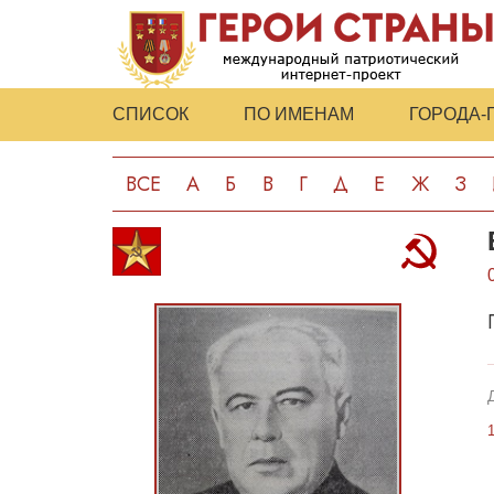
СПИСОК
ПО ИМЕНАМ
ГОРОДА-
ВСЕ
А
Б
В
Г
Д
Е
Ж
З