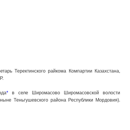
тарь Теректинского райкома Компартии Казахстана,
Р.
ода
*
в селе Широмасово Широмасовской волости
(ныне Теньгушевского района Республики Мордовия).