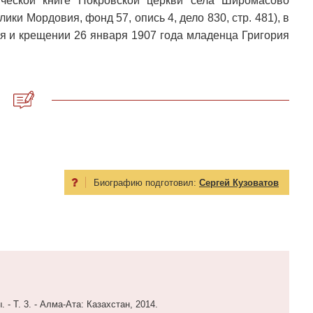
ческой книге Покровской церкви села Широмасово
ки Мордовия, фонд 57, опись 4, дело 830, стр. 481), в
ря и крещении 26 января 1907 года младенца Григория
Биографию подготовил:
Сергей Кузоватов
 - Т. 3. - Алма-Ата: Казахстан, 2014.