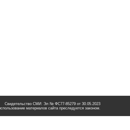
Свидетельство СМИ: Эл № ФС77-85279 от 30.05.2023
спользование материалов сайта преследуется законом.