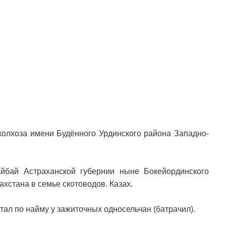
олхоза имени Будённого Урдинского района Западно-
йбай Астраханской губернии ныне Бокейординского
ахстана в семье скотоводов. Казах.
тал по найму у зажиточных односельчан (батрачил).