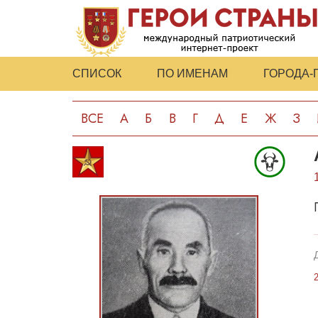
СПИСОК
ПО ИМЕНАМ
ГОРОДА-
ВСЕ
А
Б
В
Г
Д
Е
Ж
З