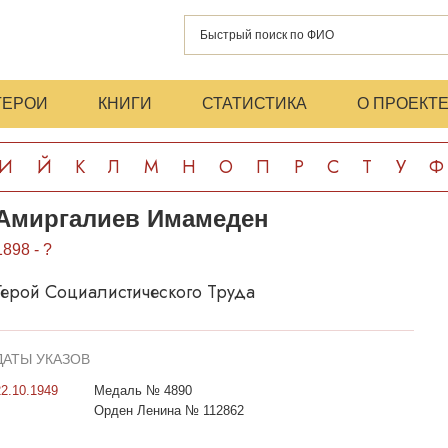
ГЕРОИ
КНИГИ
СТАТИСТИКА
О ПРОЕКТ
И
Й
К
Л
М
Н
О
П
Р
С
Т
У
Ф
Амиргалиев Имамеден
1898 - ?
Герой Социалистического Труда
ДАТЫ УКАЗОВ
22.10.1949
Медаль № 4890
Орден Ленина № 112862