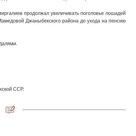
иргалиев продолжал увеличивать поголовье лошадей
амедовой Джаныбекского района до ухода на пенсию
далями.
ахской ССР.