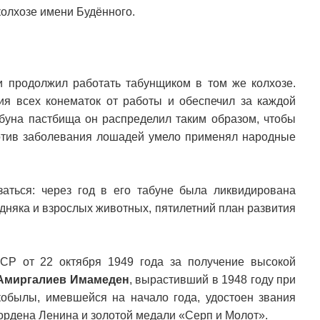
колхозе имени Будённого.
 продолжил работать табунщиком в том же колхозе.
я всех конематок от работы и обеспечил за каждой
абуна пастбища он распределил таким образом, чтобы
отив заболевания лошадей умело применял народные
заться: через год в его табуне была ликвидирована
дняка и взрослых животных, пятилетний план развития
СР от 22 октября 1949 года за получение высокой
Амиргалиев Имамеден
, вырастивший в 1948 году при
обылы, имевшейся на начало года, удостоен звания
ордена Ленина и золотой медали «Серп и Молот».