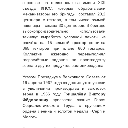
зерновых на полях колхоза имени XXII
съезда КПСС, которые обрабатывали
механизаторы его бригады, составил 29,2
центнера с гектара, в том числе озимой
пшеницы – свыше 30 центнеров. В бригаде
высокопроизводительно использовали
технику: выработка условной пахоты из
расчёта на 15-сильный трактор достигла
865 гектаров при плане 660 гектаров.
Коллектив ежегодно перевыполнял
госрасчётные задания по производству
зерна и других продуктов растениеводства.
Указом Президиума Верховного Совета от
19 апреля 1967 года за достигнутые успехи
в увеличении производства и заготовок
зерна в 1966 году
Гришалёву Виктору
Фёдоровичу
присвоено звание Героя
Социалистического Труда с вручением
ордена Ленина и золотой медали «Серп и
Молот».