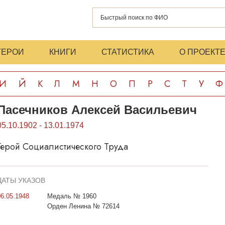
ГЕРОИ
КНИГИ
СТАТИСТИКА
О ПРОЕКТ
И
Й
К
Л
М
Н
О
П
Р
С
Т
У
Ф
Пасечников Алексей Васильевич
05.10.1902 - 13.01.1974
Герой Социалистического Труда
ДАТЫ УКАЗОВ
06.05.1948
Медаль № 1960
Орден Ленина № 72614