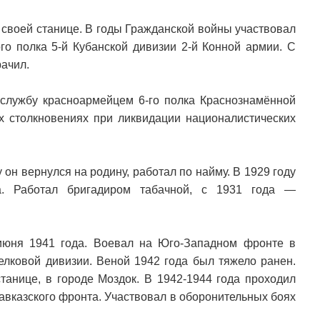
в своей станице. В годы Гражданской войны участвовал
го полка 5-й Кубанской дивизии 2-й Конной армии. С
рачил.
службу красноармейцем 6-го полка Краснознамённой
ых столкновениях при ликвидации националистических
он вернулся на родину, работал по найму. В 1929 году
а. Работал бригадиром табачной, с 1931 года —
июня 1941 года. Воевал на Юго-Западном фронте в
релковой дивизии. Веной 1942 года был тяжело ранен.
станице, в городе Моздок. В 1942-1944 года проходил
авказского фронта. Участвовал в оборонительных боях