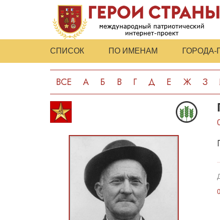
СПИСОК
ПО ИМЕНАМ
ГОРОДА-
ВСЕ
А
Б
В
Г
Д
Е
Ж
З