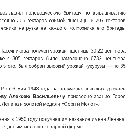
 возглавил полеводческую бригаду по выращиванию
засеяно 305 гектаров озимой пшеницы и 207 гектаров
техники нагрузка на каждого колхозника его бригады
. Пасечникова получен урожай пшеницы 30,22 центнера
 же с 305 гектаров было намолочено 6732 центнера
о этого, был собран высокий урожай кукурузы — по 35
 от 6 мая 1948 года за получение высоких урожаев
ову Алексею Васильевичу
присвоено звание Героя
 Ленина и золотой медали «Серп и Молот».
нения в 1950 году получившим название имени Ленина.
ы, ездовым молочно-товарной фермы.