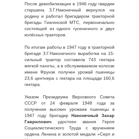
После демобилизации в 1946 году гвардии
старшина З.Г.Наконечный вернулся на
родину и работал бригадиром тракторной
бригады Гиагинской МТС, первоначально
состоящей из одного гусеничного и двух
колёсных тракторов.
По итогам работы в 1947 году в тракторной
бригаде З.Г.Наконечного выработка на 15-
сильный трактор составила 743 гектара
мягкой пахоты, а в обслуживаемом колхозе
имени Фрунзе получен урожай пшеницы
23,6 центнера с гектара на площади 160,6
гектара.
Указом Президиума Верховного Совета
СССР от 24 февраля 1948 года за
получение высоких урожаев пшеницы в
1947 году бригадир
Наконечный Захар
Гаврилович
удостоен звания Героя
Социалистического Труда с вручением
ордена Ленина и золотой медали «Серп и