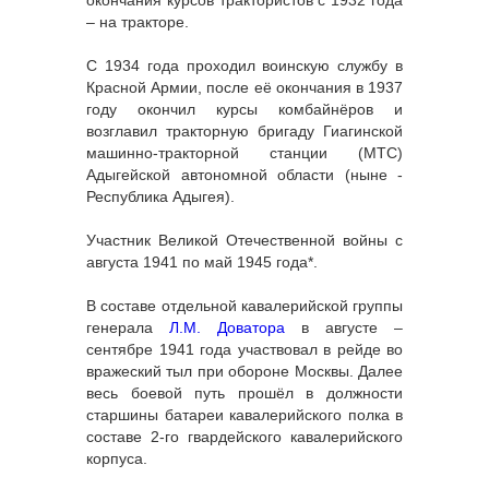
окончания курсов трактористов с 1932 года
– на тракторе.
С 1934 года проходил воинскую службу в
Красной Армии, после её окончания в 1937
году окончил курсы комбайнёров и
возглавил тракторную бригаду Гиагинской
машинно-тракторной станции (МТС)
Адыгейской автономной области (ныне -
Республика Адыгея).
Участник Великой Отечественной войны с
августа 1941 по май 1945 года*.
В составе отдельной кавалерийской группы
генерала
Л.М. Доватора
в августе –
сентябре 1941 года участвовал в рейде во
вражеский тыл при обороне Москвы. Далее
весь боевой путь прошёл в должности
старшины батареи кавалерийского полка в
составе 2-го гвардейского кавалерийского
корпуса.