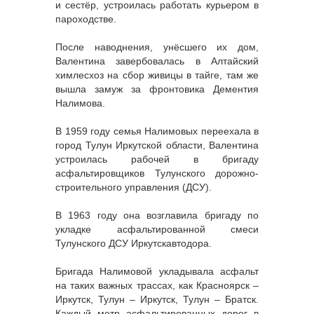
и сестёр, устроилась работать курьером в
пароходстве.
После наводнения, унёсшего их дом,
Валентина завербовалась в Алтайский
химлесхоз на сбор живицы в тайге, там же
вышла замуж за фронтовика Дементия
Налимова.
В 1959 году семья Налимовых переехала в
город Тулун Иркутской области, Валентина
устроилась рабочей в бригаду
асфальтировщиков Тулунского дорожно-
строительного управления (ДСУ).
В 1963 году она возглавила бригаду по
укладке асфальтированной смеси
Тулунского ДСУ Иркутскавтодора.
Бригада Налимовой укладывала асфальт
на таких важных трассах, как Красноярск –
Иркутск, Тулун – Иркутск, Тулун – Братск.
Каждый метр асфальтированных дорог в