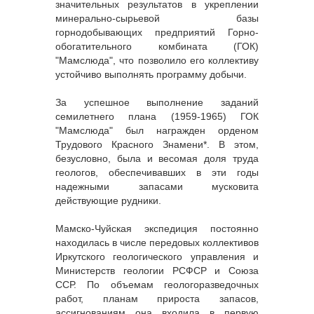
значительных результатов в укреплении
минерально-сырьевой базы
горнодобывающих предприятий Горно-
обогатительного комбината (ГОК)
"Мамслюда", что позволило его коллективу
устойчиво выполнять программу добычи.
За успешное выполнение заданий
семилетнего плана (1959-1965) ГОК
"Мамслюда" был награжден орденом
Трудового Красного Знамени*. В этом,
безусловно, была и весомая доля труда
геологов, обеспечивавших в эти годы
надежными запасами мусковита
действующие рудники.
Мамско-Чуйская экспедиция постоянно
находилась в числе передовых коллективов
Иркутского геологического управления и
Министерств геологии РСФСР и Союза
ССР. По объемам геологоразведочных
работ, планам прироста запасов,
ассигнованиям она входила в первую