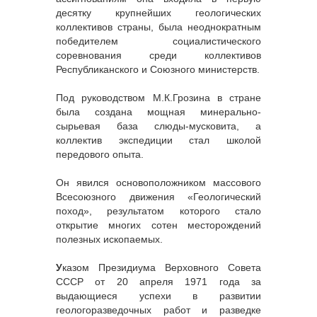
десятку крупнейших геологических
коллективов страны, была неоднократным
победителем социалистического
соревнования среди коллективов
Республиканского и Союзного министерств.
Под руководством М.К.Грозина в стране
была создана мощная минерально-
сырьевая база слюды-мусковита, а
коллектив экспедиции стал школой
передового опыта.
Он явился основоположником массового
Всесоюзного движения «Геологический
поход», результатом которого стало
открытие многих сотен месторождений
полезных ископаемых.
У
казом Президиума Верховного Совета
СССР от 20 апреля 1971 года за
выдающиеся успехи в развитии
геологоразведочных работ и разведке