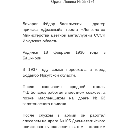
Орден Ленина № 357174
Бочаров Фёдор Васильевич – драгер
прииска «Дражный» треста «Лензолото»
Министерства цветной металлургии СССР,
Иркутская область.
Родился 18 февраля 1930 года в
Башкирии.
В 1937 году семья переехала в город
Бодайбо Иркутской области.
После окончания средней школы
Ф.В.Бочаров работал в местном совхозе, а
позже маслёнщиком на драге №63
золотоносного прииска.
После службы в армии он работал
слесарем на драге №105 Дальнетагийского
приискового управления, затем – старшим