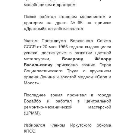
маслёнщиком и драгером.
Позже работал старшим машинистом и
драгером на драге №65 на прииске
«Дражный» по добыче золота.
Указом Президиума Верховного Совета
СССР от 20 мая 1966 года за выдающиеся
успехи, достигнутые в развитии цветной
металлургии,
Бочарову Фёдору
Васильевичу
присвоено звание Героя
Социалистического Труда с вручением
ордена Ленина и золотой медали «Серп и
Молот».
Последнее время проживал в городе
Бодайбо и работал в центральной
ремонтно-механической мастерской
(ЦРММ).
Избирался членом Иркутского обкома
КПСС.