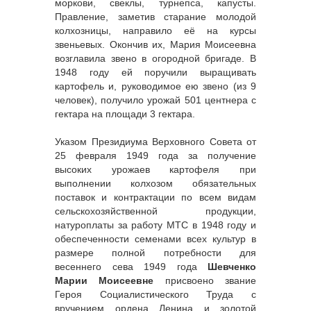
моркови, свеклы, турнепса, капусты.
Правление, заметив старание молодой
колхозницы, направило её на курсы
звеньевых. Окончив их, Мария Моисеевна
возглавила звено в огородной бригаде. В
1948 году ей поручили выращивать
картофель и, руководимое ею звено (из 9
человек), получило урожай 501 центнера с
гектара на площади 3 гектара.
Указом Президиума Верховного Совета от
25 февраля 1949 года за получение
высоких урожаев картофеля при
выполнении колхозом обязательных
поставок и контрактации по всем видам
сельскохозяйственной продукции,
натуроплаты за работу МТС в 1948 году и
обеспеченности семенами всех культур в
размере полной потребности для
весеннего сева 1949 года
Шевченко
Марии Моисеевне
присвоено звание
Героя Социалистического Труда с
вручением ордена Ленина и золотой