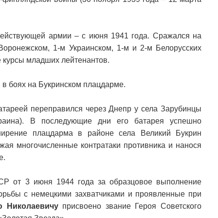
ействующей армии – с июня 1941 года. Сражался на
Воронежском, 1-м Украинском, 1-м и 2-м Белорусских
е курсы младших лейтенантов.
 в боях на Букринском плацдарме.
батареей переправился через Днепр у села Зарубинцы
краина). В последующие дни его батарея успешно
ширение плацдарма в районе села Великий Букрин
ажая многочисленные контратаки противника и нанося
е.
СР от 3 июня 1944 года за образцовое выполнение
орьбы с немецкими захватчиками и проявленные при
ю Николаевичу
присвоено звание Героя Советского