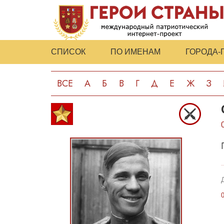
СПИСОК
ПО ИМЕНАМ
ГОРОДА-
ВСЕ
А
Б
В
Г
Д
Е
Ж
З