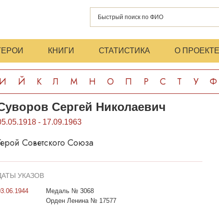
ГЕРОИ
КНИГИ
СТАТИСТИКА
О ПРОЕКТ
И
Й
К
Л
М
Н
О
П
Р
С
Т
У
Ф
Суворов Сергей Николаевич
05.05.1918 - 17.09.1963
Герой Советского Союза
ДАТЫ УКАЗОВ
03.06.1944
Медаль № 3068
Орден Ленина № 17577