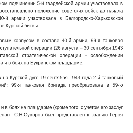
ном подчинении 5-й гвардейской армии участвовала в
 восстановлено положение советских войск до начала
0-й армии участвовала в Белгородско-Харьковской
е Курской битвы.
овым корпусом в составе 40-й армии, 99-я танковая
ступательной операции (26 августа – 30 сентября 1943
лтавской стратегической операции - освобождении
 и в боях на Букринском плацдарме.
 на Курской дуге 19 сентября 1943 года 2-й танковый
кий; 99-я танковая бригада преобразована в 59-ю
 в боях на плацдарме (кроме того, с учетом его заслуг
енант С.Н.Суворов был представлен к званию Героя