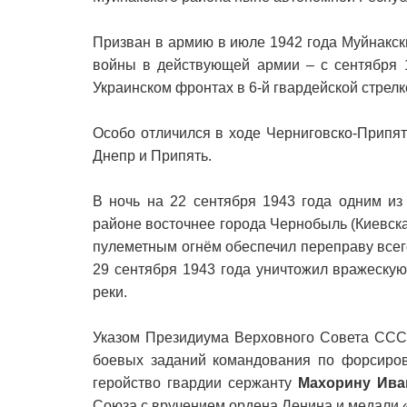
Призван в армию в июле 1942 года Муйнакс
войны в действующей армии – с сентября 1
Украинском фронтах в 6-й гвардейской стрелк
Особо отличился в ходе Черниговско-Припя
Днепр и Припять.
В ночь на 22 сентября 1943 года одним из
районе восточнее города Чернобыль (Киевска
пулеметным огнём обеспечил переправу всег
29 сентября 1943 года уничтожил вражеску
реки.
Указом Президиума Верховного Совета СССР
боевых заданий командования по форсиров
геройство гвардии сержанту
Махорину Ива
Союза с вручением ордена Ленина и медали 