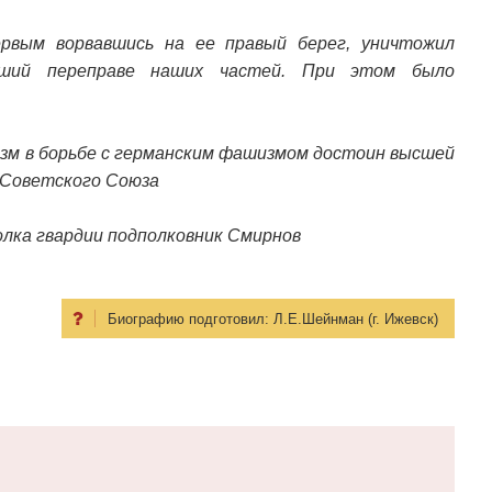
ервым ворвавшись на ее правый берег, уничтожил
вший переправе наших частей. При этом было
изм в борьбе с германским фашизмом достоин высшей
 Советского Союза
олка гвардии подполковник Смирнов
Биографию подготовил:
Л.Е.Шейнман (г. Ижевск)