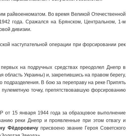
ким райвоенкоматом. Во время Великой Отечественной
942 года. Сражался на Брянском, Центральном, 1-м
овой дивизии.
тской наступательной операции при форсировании рек
 первых на подручных средствах преодолел Днепр в
я область Украины) и, закрепившись на правом берегу,
о подразделения. В бою за переправу на реке Припять
ю пулеметную точку, препятствовавшую форсированию
 от 15 января 1944 года за образцовое выполнение
анию реки Днепр и проявленные при этом отвагу и
ну Фёдоровичу
присвоено звание Героя Советского
«Золотая Звезда».