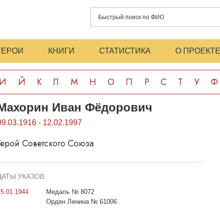
ГЕРОИ
КНИГИ
СТАТИСТИКА
О ПРОЕКТ
И
Й
К
Л
М
Н
О
П
Р
С
Т
У
Ф
Махорин Иван Фёдорович
09.03.1916 - 12.02.1997
Герой Советского Союза
ДАТЫ УКАЗОВ
15.01.1944
Медаль № 8072
Орден Ленина № 61006