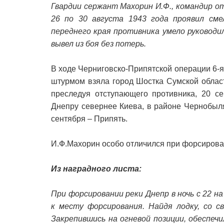
Гвардии сержант Махорин И.Ф., командир о
26 по 30 августа 1943 года проявил сме
переднего края противника умело руководи
вывел из боя без потерь.
В ходе Черниговско-Припятской операции 6-я
штурмом взяла город Шостка Сумской облас
преследуя отступающего противника, 20 с
Днепру севернее Киева, в районе Чернобыля
сентября – Припять.
И.Ф.Махорин особо отличился при форсирова
Из наградного листа:
При форсировании реки Днепр в ночь с 22 н
к месту форсирования. Найдя лодку, со с
Закрепившись на огневой позиции, обеспеч