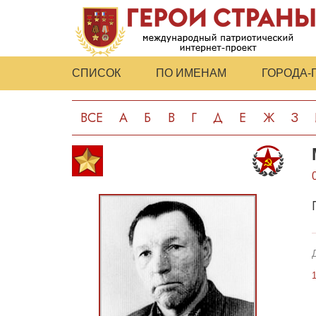
СПИСОК
ПО ИМЕНАМ
ГОРОДА-
ВСЕ
А
Б
В
Г
Д
Е
Ж
З