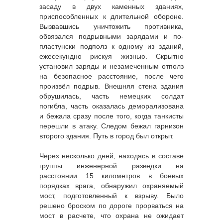
засаду в двух каменных зданиях,
приспособленных к длительной обороне.
Вызвавшись уничтожить противника,
обвязался подрывными зарядами и по-
пластунски подполз к одному из зданий,
ежесекундно рискуя жизнью. Скрытно
установил заряды и незамеченным отполз
на безопасное расстояние, после чего
произвёл подрыв. Внешняя стена здания
обрушилась, часть немецких солдат
погибла, часть оказалась деморализована
и бежала сразу после того, когда танкисты
перешли в атаку. Следом бежал гарнизон
второго здания. Путь в город был открыт.
Через несколько дней, находясь в составе
группы инженерной разведки на
расстоянии 15 километров в боевых
порядках врага, обнаружил охраняемый
мост, подготовленный к взрыву. Было
решено броском по дороге прорваться на
мост в расчете, что охрана не ожидает