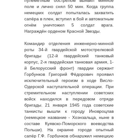
пулемётным обстрелом выявил минное
поле и лично снял 50 мин. Когда группа
немецких солдат попыталась захватить
сапёра в плен, вступил в бой и автоматным
огнём уничтожил 5 солдат врага.
Награждён орденом Красной Звезды.
Командир отделения инженерно-минной
роты 34-й гвардейской мотострелковой
бригады (12-й гвардейский танковый
корпус, 2-я гвардейская танковая армия, 1-
й Белорусский фронт) гвардии сержант
Горбунков Григорий Фёдорович проявил
исключительный героизм в ходе Висло-
Одерской наступательной операции. При
стремительном наступлении советских
войск находился в передовом отряде
бригады. 21 января 1945 года советские
танкисты вышли к городу Иновроцлав
(немецкое название - Хоэнзальца, ныне в
составе Куявско-Поморского воеводства
Польши). На окраине городе опытный
сапёр Г.Ф. Горбунков обнаружил немецкую