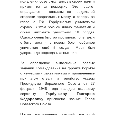
появления советских танков в своем тылу и
примет их за немецкие. Этот расчет
оправдался - танкисты на предельной
скорости прорвались к мосту, а саперы во
главе с Г.Ф. Горбунковым уничтожили
охрану. В этом бою он лично гранатами и
огнём автомата уничтожил 10 солдат.
Однако очень быстро противник попытался
отбить мост - в новом бою Горбунков
уничтожил ещё 5 солдат. Мост был
удержан до подхода главных сил.
За образцовое выполнение боевых
заданий Командования на фронте борьбы
с немецкими захватчиками и проявленные
при этом отвагу и геройство указом
Президиума Верховного Совета от 27
февраля 1945 года гвардии старшему
сержанту
Горбункову Григорию
Фёдоровичу
присвоено звание Героя
Советского Союза.
После награждения высшей наградой