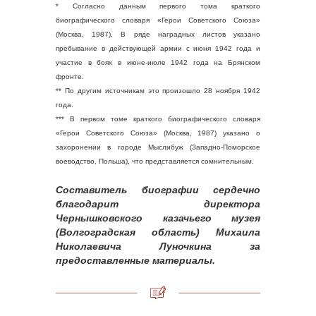
* Согласно данным первого тома краткого
биографического словаря «Герои Советского Союза»
(Москва, 1987). В ряде наградных листов указано
пребывание в действующей армии с июня 1942 года и
участие в боях в июне-июле 1942 года на Брянском
фронте.
** По другим источникам это произошло 28 ноября 1942
года.
*** В первом томе краткого биографического словаря
«Герои Советского Союза» (Москва, 1987) указано о
захоронении в городе Мыслибуж (Западно-Поморское
воеводство, Польша), что представляется сомнительным.
Составитель биографии сердечно
благодарит директора
Чернышковского казачьего музея
(Волгоградская область) Михаила
Николаевича Луночкина за
предоставленные материалы.