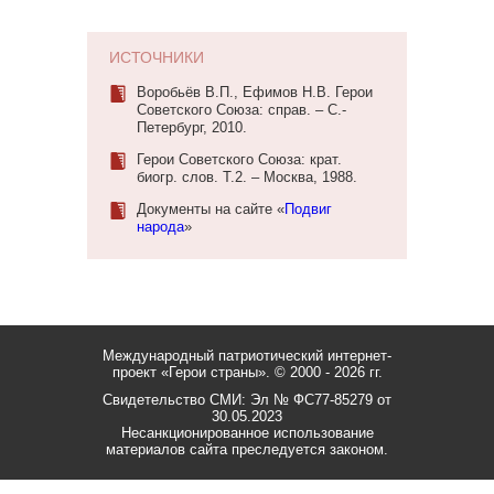
ИСТОЧНИКИ
Воробьёв В.П., Ефимов Н.В. Герои
Советского Союза: справ. – С.-
Петербург, 2010.
Герои Советского Союза: крат.
биогр. слов. Т.2. – Москва, 1988.
Документы на сайте «
Подвиг
народа
»
Международный патриотический интернет-
проект «Герои страны».
© 2000 - 2026 гг.
Свидетельство СМИ: Эл № ФС77-85279 от
30.05.2023
Несанкционированное использование
материалов сайта преследуется законом.