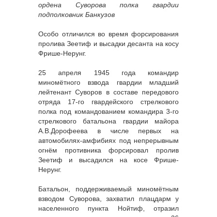
ордена Суворова полка гвардии
подполковник Банкузов
Особо отличился во время форсирования
пролива Зеетиф и высадки десанта на косу
Фрише-Нерунг.
25 апреля 1945 года командир
миномётного взвода гвардии младший
лейтенант Суворов в составе передового
отряда 17-го гвардейского стрелкового
полка под командованием командира 3-го
стрелкового батальона гвардии майора
А.В.Дорофеева в числе первых на
автомобилях-амфибиях под непрерывным
огнём противника форсировал пролив
Зеетиф и высадился на косе Фрише-
Нерунг.
Батальон, поддерживаемый миномётным
взводом Суворова, захватил плацдарм у
населенного пункта Нойтиф, отразил