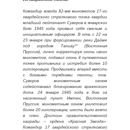
Командир взвода 82-мм минометов 17-го
гвардейского стрелкового полка гвардии
младший лейтенант Суворов в январских
боях 1945 года проявил себя смелым и
инициативным офицером. В ночь с 22 на
23 января при форсировании реки Дайме
под городом Тапиау** (Восточная
Пруссия), лично корректируя огонь своих
минометов, подавил огонь 4 пулеметных
точек противника и истребил более 10
гитлеровцев. Продвигаясь вперед вмести
с боевыми порядками пехоты, тов.
Суворов минометным огнем
содействовал блокированию вражеского
дота. 24 января 1945 года в бою за
населенный пункт Имтен, Восточная
Пруссия, минометным огнем уничтожил
более 20 гитлеровцев; шесть было взято
в плен. Достоин правительственной
награды – ордена «Красная Звезда».
Командир 17 гвардейского стрелкового