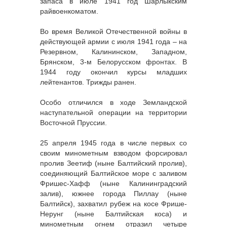
запаса в июле 1941 год Шарлыкским
райвоенкоматом.
Во время Великой Отечественной войны в
действующей армии с июля 1941 года – на
Резервном, Калининском, Западном,
Брянском, 3-м Белорусском фронтах. В
1944 году окончил курсы младших
лейтенантов. Трижды ранен.
Особо отличился в ходе Земландской
наступательной операции на территории
Восточной Пруссии.
25 апреля 1945 года в числе первых со
своим минометным взводом форсировал
пролив Зеетиф (ныне Балтийский пролив),
соединяющий Балтийское море с заливом
Фришес-Хафф (ныне Калининградский
залив), южнее города Пиллау (ныне
Балтийск), захватил рубеж на косе Фрише-
Нерунг (ныне Балтийская коса) и
минометным огнем отразил четыре