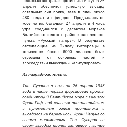
несколько контратак противника и с утра 26
апреля обеспечил успешную высадку
остальных сил полка, взяв в плен около
480 солдат и офицеров. Продвигаясь по
косе на юг, батальон 27 апреля в 4 часа
утра соединился с десантом моряков
Балтийского флота в районе населенного
пункта «Русский лагерь». В результате
отступающие из Пиллау гитлеровцы в
количестве более 6000 человек были
отрезаны от основных частей и
впоследствии вынуждены капитулировать.
Из наградного листа:
Тов. Суворов в ночь на 25 апреля 1945
года в числе первых форсировал пролив,
соединяющий Балтийское море с заливом
Фриш-Гаф, под сильным артиллерийским
и пулеметным огнем противника и
высадился на берегу косы Фриш Нерунг со
своими минометами. Тов. Суворов со
своим взводом принял активное участие