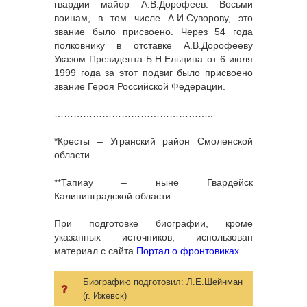
гвардии майор А.В.Дорофеев. Восьми
воинам, в том числе А.И.Суворову, это
звание было присвоено. Через 54 года
полковнику в отставке А.В.Дорофееву
Указом Президента Б.Н.Ельцина от 6 июля
1999 года за этот подвиг было присвоено
звание Героя Российской Федерации.
…………………………………………..
*Кресты – Угранский район Смоленской
области.
**Тапиау – ныне Гвардейск
Калининградской области.
При подготовке биографии, кроме
указанных источников, использован
материал с сайта
Портал о фронтовиках
Биографию подготовил:
Л.Е.Шейнман
(г. Ижевск)