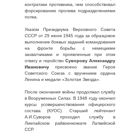
контратаки противника, чем способствовал
форсированию пролива подразделениями
полка.
Указом Президиума Верховного Совета
СССР от 29 июня 1945 года за образцовое
выполнение боевых заданий командования
на фронте борьбы с немецкими
захватчиками и проявленные при этом
отвагу и геройство
Суворову Александру
Ивановичу
присвоено звание Героя
Советского Союза с вручением ордена
Ленина и медали «Золотая Звезда».
После окончания войны продолжал службу
в Вооруженных Силах. В 1948 году окончил
курсы усовершенствования офицерского
состава (КУОС). Старший лейтенант
А.И.Суворов проходил службу в
Лиепайском райвоенкомате Латвийской
ССР.