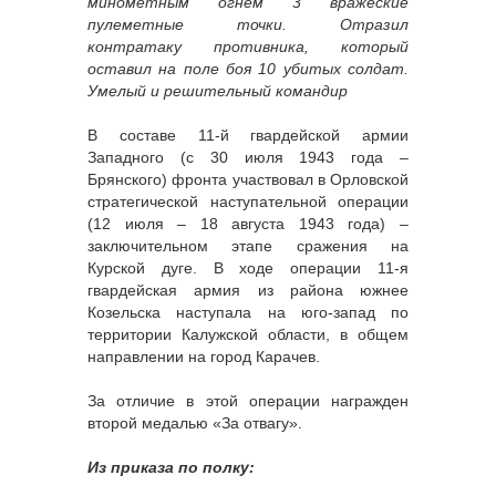
минометным огнем 3 вражеские
пулеметные точки. Отразил
контратаку противника, который
оставил на поле боя 10 убитых солдат.
Умелый и решительный командир
В составе 11-й гвардейской армии
Западного (с 30 июля 1943 года –
Брянского) фронта участвовал в Орловской
стратегической наступательной операции
(12 июля – 18 августа 1943 года) –
заключительном этапе сражения на
Курской дуге. В ходе операции 11-я
гвардейская армия из района южнее
Козельска наступала на юго-запад по
территории Калужской области, в общем
направлении на город Карачев.
За отличие в этой операции награжден
второй медалью «За отвагу».
Из приказа по полку: