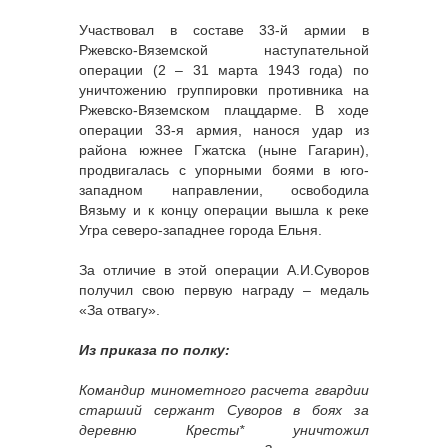
Участвовал в составе 33-й армии в
Ржевско-Вяземской наступательной
операции (2 – 31 марта 1943 года) по
уничтожению группировки противника на
Ржевско-Вяземском плацдарме. В ходе
операции 33-я армия, нанося удар из
района южнее Гжатска (ныне Гагарин),
продвигалась с упорными боями в юго-
западном направлении, освободила
Вязьму и к концу операции вышла к реке
Угра северо-западнее города Ельня.
За отличие в этой операции А.И.Суворов
получил свою первую награду – медаль
«За отвагу».
Из приказа по полку:
Командир минометного расчета гвардии
старший сержант Суворов в боях за
деревню Кресты* уничтожил