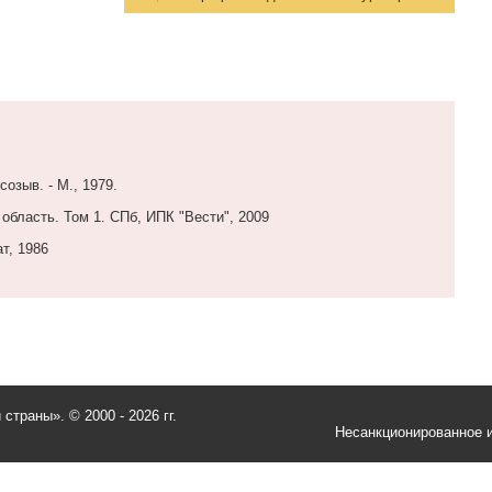
озыв. - М., 1979.
область. Том 1. СПб, ИПК "Вести", 2009
т, 1986
и страны».
© 2000 - 2026 гг.
Несанкционированное и