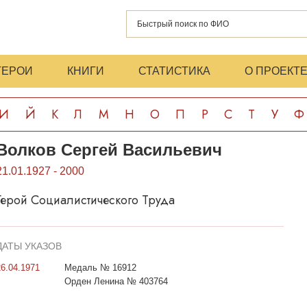
ГЕРОИ
КНИГИ
СТАТИСТИКА
О ПРОЕКТ
И
Й
К
Л
М
Н
О
П
Р
С
Т
У
Ф
Волков Сергей Васильевич
21.01.1927 - 2000
Герой Социалистического Труда
ДАТЫ УКАЗОВ
26.04.1971
Медаль № 16912
Орден Ленина № 403764