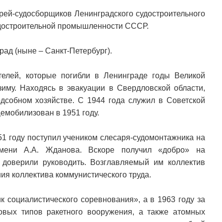
рей-судосборщиков Ленинградского судостроительного
удостроительной промышленности СССР.
рад (ныне – Санкт-Петербург).
елей, которые погибли в Ленинграде годы Великой
иму. Находясь в эвакуации в Свердловской области,
одсобном хозяйстве. С 1944 года служил в Советской
емобилизован в 1951 году.
1 году поступил учеником слесаря-судомонтажника на
имени А.А. Жданова. Вскоре получил «добро» на
 доверили руководить. Возглавляемый им коллектив
ия коллектива коммунистического труда.
к социалистического соревнования», а в 1963 году за
овых типов ракетного вооружения, а также атомных