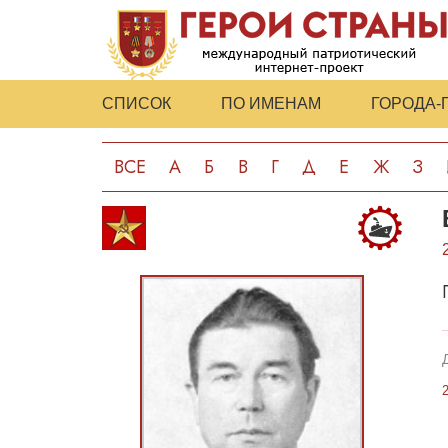
СПИСОК
ПО ИМЕНАМ
ГОРОДА-
ВСЕ
А
Б
В
Г
Д
Е
Ж
З