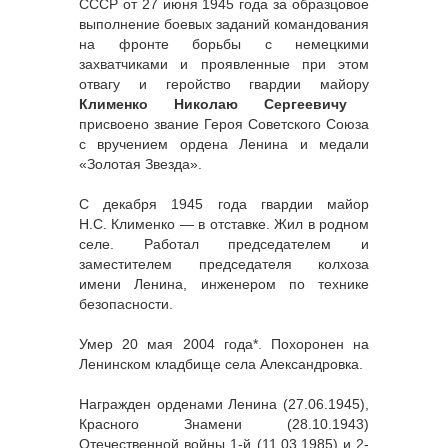
СССР от 27 июня 1945 года за образцовое
выполнение боевых заданий командования
на фронте борьбы с немецкими
захватчиками и проявленные при этом
отвагу и геройство
гвардии майору
Клименко Николаю Сергеевичу
присвоено звание Героя Советского Союза
с вручением ордена Ленина и медали
«Золотая Звезда».
С декабря 1945 года гвардии майор
Н.С. Клименко — в отставке. Жил в родном
селе. Работал председателем и
заместителем председателя колхоза
имени Ленина, инженером по технике
безопасности.
Умер 20 мая 2004 года*. Похоронен на
Ленинском кладбище села Александровка.
Награжден орденами Ленина (27.06.1945),
Красного Знамени (28.10.1943)
Отечественной войны 1-й (11.03.1985) и 2-