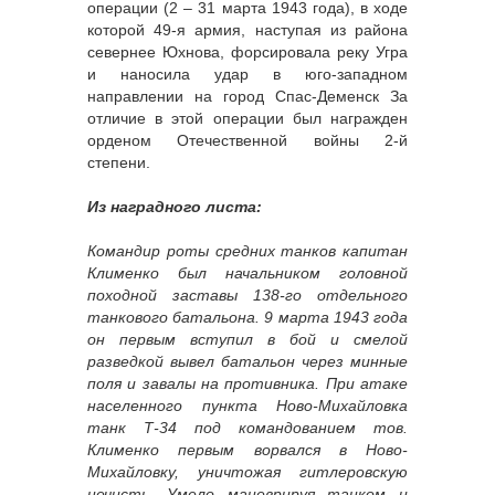
операции (2 – 31 марта 1943 года), в ходе
которой 49-я армия, наступая из района
севернее Юхнова, форсировала реку Угра
и наносила удар в юго-западном
направлении на город Спас-Деменск За
отличие в этой операции был награжден
орденом Отечественной войны 2-й
степени.
Из наградного листа:
Командир роты средних танков капитан
Клименко был начальником головной
походной заставы 138-го отдельного
танкового батальона. 9 марта 1943 года
он первым вступил в бой и смелой
разведкой вывел батальон через минные
поля и завалы на противника. При атаке
населенного пункта Ново-Михайловка
танк Т-34 под командованием тов.
Клименко первым ворвался в Ново-
Михайловку, уничтожая гитлеровскую
нечисть. Умело маневрируя танком и