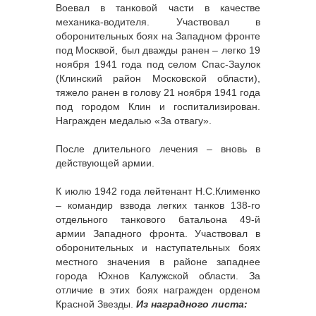
Воевал в танковой части в качестве
механика-водителя. Участвовал в
оборонительных боях на Западном фронте
под Москвой, был дважды ранен – легко 19
ноября 1941 года под селом Спас-Заулок
(Клинский район Московской области),
тяжело ранен в голову 21 ноября 1941 года
под городом Клин и госпитализирован.
Награжден медалью «За отвагу».
После длительного лечения – вновь в
действующей армии.
К июлю 1942 года лейтенант Н.С.Клименко
– командир взвода легких танков 138-го
отдельного танкового батальона 49-й
армии Западного фронта. Участвовал в
оборонительных и наступательных боях
местного значения в районе западнее
города Юхнов Калужской области. За
отличие в этих боях награжден орденом
Красной Звезды.
Из наградного листа: