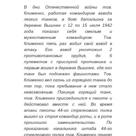
В дни Отечественной войны тов.
Клименко, работая командиром взвода
легких танков, в боях батальона за
деревню Вышнее с 12 по 15 июля 1942
года показал себя смелым и
мужественным командиром. Тов.
Клименко пять раз водил свой взвод в
атаку. Его взвод уничтожил 2
противотанковых орудия, до 6
пулеметов с прислугой противника и
первым вошел в деревню Вышнее, где его
танк был подожжен фашистами. Тов.
Клименко вел огонь из горящего танка до
тех пор, пока пребывание в нем стало
невозможным. Покинув горящий танк,
тов. Клименко присоединился к пехоте и
действовал вместе с ней. Во время
атаки пехоты 44-го стрелкового полка
вышел из строя командир роты, и в роте
произошло замешательство. По
приказанию начальника штаба 44-го
стрелкового полка тов. Клименко принял