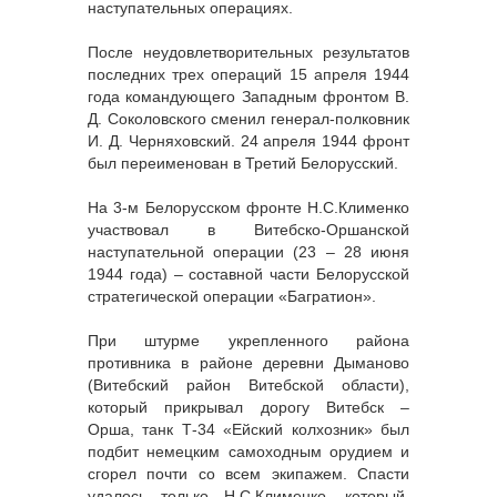
наступательных операциях.
После неудовлетворительных результатов
последних трех операций 15 апреля 1944
года командующего Западным фронтом В.
Д. Соколовского сменил генерал-полковник
И. Д. Черняховский. 24 апреля 1944 фронт
был переименован в Третий Белорусский.
На 3-м Белорусском фронте Н.С.Клименко
участвовал в Витебско-Оршанской
наступательной операции (23 – 28 июня
1944 года) – составной части Белорусской
стратегической операции «Багратион».
При штурме укрепленного района
противника в районе деревни Дыманово
(Витебский район Витебской области),
который прикрывал дорогу Витебск –
Орша, танк Т-34 «Ейский колхозник» был
подбит немецким самоходным орудием и
сгорел почти со всем экипажем. Спасти
удалось только Н.С.Клименко, который,