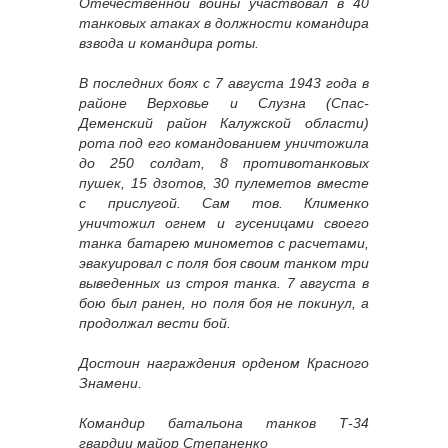
Отечественной войны участвовал в 40
танковых атаках в должности командира
взвода и командира роты.
В последних боях с 7 августа 1943 года в
районе Верховье и Слузна (Спас-
Деменский район Калужской области)
рота под его командованием уничтожила
до 250 солдат, 8 противотанковых
пушек, 15 дзотов, 30 пулеметов вместе
с прислугой. Сам тов. Клименко
уничтожил огнем и гусеницами своего
танка батарею минометов с расчетами,
эвакуировал с поля боя своим танком три
выведенных из строя танка. 7 августа в
бою был ранен, но поля боя не покинул, а
продолжал вести бой.
Достоин награждения орденом Красного
Знамени.
Командир батальона танков Т-34
гвардии майор Степаненко