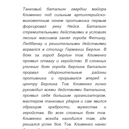
Танковый батальон гвардии майора
Клименко под сильным артиллерийско-
минометным огнем противника первым
форсировал реку Нейсе. Батальон
стремительными действиями в условиях
лесных массивов занял города Фетшау,
Люббенау и решительными действиями
ворвался в столицу Германии Берлин. В
боях за город Берлин тов. Клименко
проявил отвагу и геройство. В сложных
уличных боях города Берлина батальон
прорвал оборонительные районы
противника и прорывался вперед к
центру Берлина. Тов. Клименко лично
руководил всеми действиями батальона,
проявил себя большим организатором,
мастером танковых ударов и сам явился
образцом храбрости, мужества и
геройства. Во всех сложных боях тов.
Клименко всегда находился там, где
решался успех боя. Тов. Клименко нанес