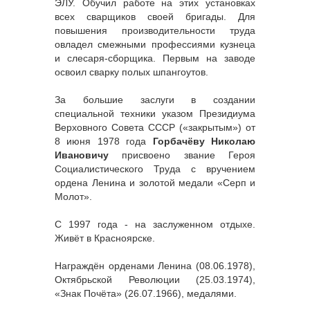
ЭЛУ. Обучил работе на этих установках
всех сварщиков своей бригады. Для
повышения производительности труда
овладел смежными профессиями кузнеца
и слесаря-сборщика. Первым на заводе
освоил сварку полых шпангоутов.
За большие заслуги в создании
специальной техники указом Президиума
Верховного Совета СССР («закрытым») от
8 июня 1978 года
Горбачёву Николаю
Ивановичу
присвоено звание Героя
Социалистического Труда с вручением
ордена Ленина и золотой медали «Серп и
Молот».
С 1997 года - на заслуженном отдыхе.
Живёт в Красноярске.
Награждён орденами Ленина (08.06.1978),
Октябрьской Революции (25.03.1974),
«Знак Почёта» (26.07.1966), медалями.