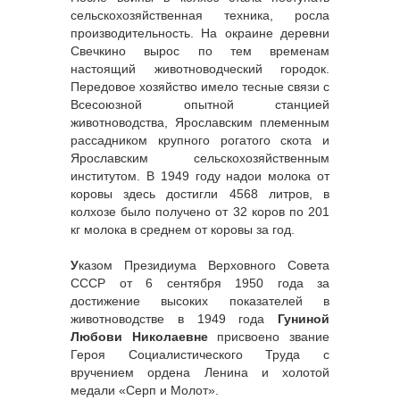
сельскохозяйственная техника, росла
производительность. На окраине деревни
Свечкино вырос по тем временам
настоящий животноводческий городок.
Передовое хозяйство имело тесные связи с
Всесоюзной опытной станцией
животноводства, Ярославским племенным
рассадником крупного рогатого скота и
Ярославским сельскохозяйственным
институтом. В 1949 году надои молока от
коровы здесь достигли 4568 литров, в
колхозе было получено от 32 коров по 201
кг молока в среднем от коровы за год.
У
казом Президиума Верховного Совета
СССР от 6 сентября 1950 года за
достижение высоких показателей в
животноводстве в 1949 года
Гуниной
Любови Николаевне
присвоено звание
Героя Социалистического Труда с
вручением ордена Ленина и холотой
медали «Серп и Молот».