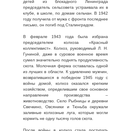
детей из блокадного Ленинграда
председатель сельсовета устраивала их в
клубе, в школе, по домам сельчан. В 1942
году получила от мужа с фронта последнее
письмо, он погиб под Сталинградом.
В феврале 1943 года была избрана
председателем колхоза «Красный
коллективист». Колхоз, руководимый Л. Н.
Гуниной, даже в суровое военное время
сумел значительно поднять продуктивность
скота. Молочная ферма оставалась одной
из лучших в области. К удивлению мужчин,
возвратившихся в победном 1945 году с
войны домой, колхоз оказался крепким
хозяйством, определившим свое основное
направление производства –
животноводство. Село Рыбницы и деревни
Свечкино, Овсяники и Тюньба окружали
заливные колхозные луга, которые могли
кормить не одну тысячу голов скота.
После войны в колхоз стала поступать