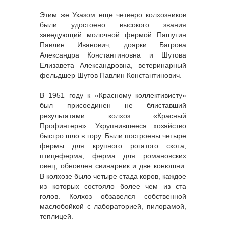
Этим же Указом еще четверо колхозников
были удостоено высокого звания
заведующий молочной фермой Пашутин
Павлин Иванович, доярки Багрова
Александра Константиновна и Шутова
Елизавета Александровна, ветеринарный
фельдшер Шутов Павлин Константинович.
В 1951 году к «Красному коллективисту»
был присоединен не блиставший
результатами колхоз «Красный
Профинтерн». Укрупнившееся хозяйство
быстро шло в гору. Были построены четыре
фермы для крупного рогатого скота,
птицеферма, ферма для романовских
овец, обновлен свинарник и две конюшни.
В колхозе было четыре стада коров, каждое
из которых состояло более чем из ста
голов. Колхоз обзавелся собственной
маслобойкой с лабораторией, пилорамой,
теплицей.