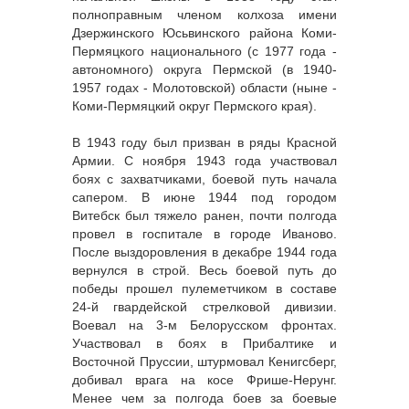
полноправным членом колхоза имени
Дзержинского Юсьвинского района Коми-
Пермяцкого национального (с 1977 года -
автономного) округа Пермской (в 1940-
1957 годах - Молотовской) области (ныне -
Коми-Пермяцкий округ Пермского края).
В 1943 году был призван в ряды Красной
Армии. С ноября 1943 года участвовал
боях с захватчиками, боевой путь начала
сапером. В июне 1944 под городом
Витебск был тяжело ранен, почти полгода
провел в госпитале в городе Иваново.
После выздоровления в декабре 1944 года
вернулся в строй. Весь боевой путь до
победы прошел пулеметчиком в составе
24-й гвардейской стрелковой дивизии.
Воевал на 3-м Белорусском фронтах.
Участвовал в боях в Прибалтике и
Восточной Пруссии, штурмовал Кенигсберг,
добивал врага на косе Фрише-Нерунг.
Менее чем за полгода боев за боевые