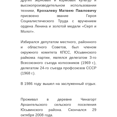
других зерновых и кормовых культур и
высокопроизводительном использовании
техники,
Крохалеву Матвею Павловичу
присвоено звание Героя
Социалистического Труда с вручением
ордена Ленина и золотой медали «Серп и
Молот».
Избирался депутатом местного, районного
и областного Советов, был членом
окружного комитета КПСС, Юсьвинского
райкома партии, являлся делегатом 3-го
Всесоюзного съезда колхозников (1969 г.),
делегатом 24-го съезда профсоюзов СССР
(1968 г.).
В 1986 году вышел на заслуженный отдых.
Проживал в деревне Чинагорт
Архангельского сельского поселения
Юсьвинского района. Скончался 29
октября 2008 года.