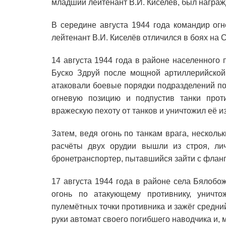
младший лейтенант В.И. Киселёв, был награж
В середине августа 1944 года командир огн
лейтенант В.И. Киселёв отличился в боях на
14 августа 1944 года в районе населенного 
Буско Здруй после мощной артиллерийской
атаковали боевые порядки подразделений по
огневую позицию и подпустив танки проти
вражескую пехоту от танков и уничтожил её и
Затем, ведя огонь по танкам врага, несколь
расчёты двух орудии вышли из строя, лич
бронетранспортер, пытавшийся зайти с фланг
17 августа 1944 года в районе села Бялобо
огонь по атакующему противнику, уничто
пулемётных точки противника и зажёг средний
руки автомат своего погибшего наводчика и,