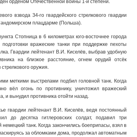
ден орденом Отечественной войны 1-й степени.
евого взвода 34-го гвардейского стрелкового гвардии
 Сандомирском плацдарме (Польша).
пункта Стопница в 6 километрах юго-восточнее города
 подготовки вражеские танки при поддержке пехоты
лка. Гвардии лейтенант В.И. Киселёв, выбрав удобную
вника на близкое расстояние, огнем орудий отсёк
з стрелкового оружия.
кими меткими выстрелами подбил головной танк. Когда
но вёл огонь по противнику, уничтожил вражеский
а, и вынудил противника отойти назад.
жье гвардии лейтенант В.И. Киселёв, ведя постоянный
жил до десятка гитлеровских солдат, подавил три
 немецкий танк. Когда закончились боеприпасы, взял в
 маскируясь за обломками дома, продолжал автоматным