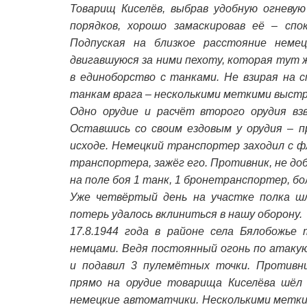
Товарищ Киселёв, выбрав удобную огневу
порядков, хорошо замаскировав её – сп
Подпуская на близкое расстояние неме
двигавшуюся за ними пехоту, которая тут 
в единоборство с танками. Не взирая на с
танкам врага – несколькими меткими выстр
Одно орудие и расчёт второго орудия вз
Оставшись со своим ездовым у орудия – п
исходе. Немецкий транспортер заходил с ф
транспортера, зажёг его. Противник, не до
на поле боя 1 танк, 1 бронетранспортер, б
Уже четвёртый день на участке полка ш
потерь удалось вклиниться в нашу оборону.
17.8.1944 года в районе села Бялобожье
немцами. Ведя постоянный огонь по атаку
и подавил 3 пулемётных точки. Противн
прямо на орудие товарища Киселёва шёл 
немецкие автоматчики. Несколькими метки