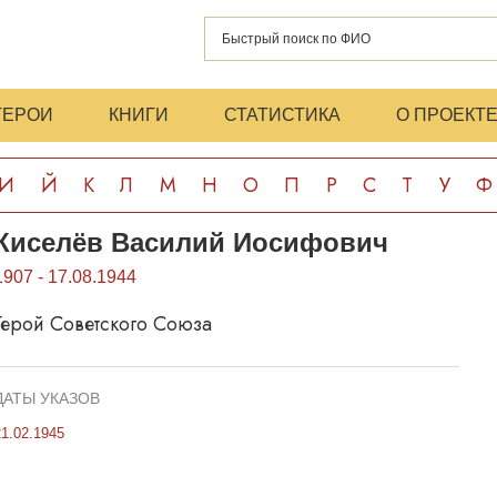
ГЕРОИ
КНИГИ
СТАТИСТИКА
О ПРОЕКТ
И
Й
К
Л
М
Н
О
П
Р
С
Т
У
Ф
Киселёв Василий Иосифович
1907 - 17.08.1944
Герой Советского Союза
ДАТЫ УКАЗОВ
21.02.1945