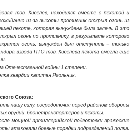
довал тов. Киселёв, находился вместе с пехотой и
ожиданно из-за высоты противник открыл огонь из
ашей пехоте, которая вынуждена была залечь. В это
 открыл огонь по противнику, в результате которого
екратил огонь, вынужден был отступить – только
ндира взвода ПТО тов. Киселёва пехота смогла ещё
ии.
а Отечественной войны 1 степени.
олка гвардии капитан Ягольник.
тского Союза:
ить нашу силу, сосредоточил перед районом обороны
ных орудий, бронетранспортеров и пехоты.
после мощной артиллерийской подготовки вражеские
оты атаковали боевые порядки подразделений полка.