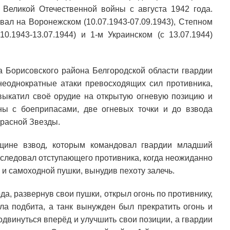
 Великой Отечественной войны с августа 1942 года.
вал на Воронежском (10.07.1943-07.09.1943), Степном
.10.1943-13.07.1944) и 1-м Украинском (с 13.07.1944)
ка Борисовского района Белгородской области гвардии
неоднократные атаки превосходящих сил противника,
ыкатил своё орудие на открытую огневую позицию и
ы с боеприпасами, две огневых точки и до взвода
Красной Звезды.
щине взвод, которым командовал гвардии младший
реследовал отступающего противника, когда неожиданно
а и самоходной пушки, вынудив пехоту залечь.
да, развернув свои пушки, открыл огонь по противнику,
ла подбита, а танк вынужден был прекратить огонь и
одвинуться вперёд и улучшить свои позиции, а гвардии