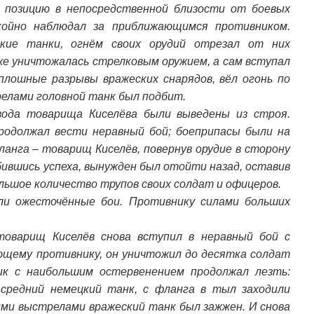
ю позицию в непосредственной близости от боевых
окойно наблюдал за приближающимся противником.
цкие танки, огнём своих орудий отрезал от них
же уничтожалась стрелковым оружием, а сам вступал
плошные разрывы вражеских снарядов, вёл огонь по
елами головной танк был подбит.
вода товарища Киселёва были выведены из строя.
родолжал вести неравный бой; боеприпасы были на
ланга – товарищ Киселёв, повернув орудие в сторону
бившись успеха, вынужден был отойти назад, оставив
ольшое количество трупов своих солдат и офицеров.
ли ожесточённые бои. Противнику силами больших
 товарищ Киселёв снова вступил в неравный бой с
ющему противнику, он уничтожил до десятка солдат
ик с наибольшим остервенением продолжал лезть:
средний немецкий танк, с фланга в тыл заходили
ми выстрелами вражеский танк был зажжен. И снова