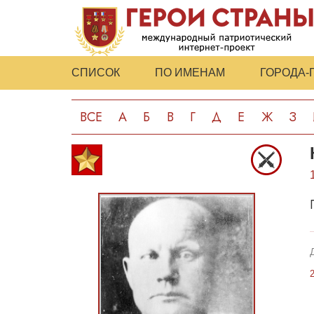
СПИСОК
ПО ИМЕНАМ
ГОРОДА-
ВСЕ
А
Б
В
Г
Д
Е
Ж
З