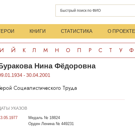
ГЕРОИ
КНИГИ
СТАТИСТИКА
О ПРОЕКТ
И
Й
К
Л
М
Н
О
П
Р
С
Т
У
Ф
Буракова Нина Фёдоровна
09.01.1934 - 30.04.2001
Герой Социалистического Труда
ДАТЫ УКАЗОВ
13.05.1977
Медаль № 18824
Орден Ленина № 449231