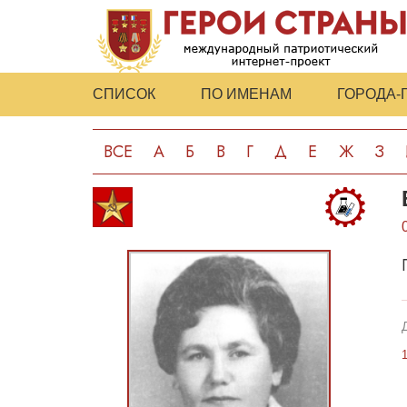
СПИСОК
ПО ИМЕНАМ
ГОРОДА-
ВСЕ
А
Б
В
Г
Д
Е
Ж
З