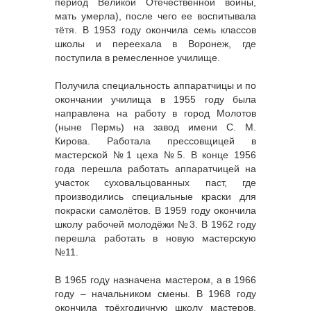
период Великой Отечественной войны,
мать умерла), после чего ее воспитывала
тётя. В 1953 году окончила семь классов
школы и переехала в Воронеж, где
поступила в ремесленное училище.
Получила специальность аппаратчицы и по
окончании училища в 1955 году была
направлена на работу в город Молотов
(ныне Пермь) на завод имени С. М.
Кирова. Работала прессовщицей в
мастерской №1 цеха №5. В конце 1956
года перешла работать аппаратчицей на
участок суховальцованных паст, где
производились специальные краски для
покраски самолётов. В 1959 году окончила
школу рабочей молодёжи №3. В 1962 году
перешла работать в новую мастерскую
№11.
В 1965 году назначена мастером, а в 1966
году – начальником смены. В 1968 году
окончила трёхгодичную школу мастеров,