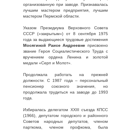
организованную при заводе. Признавалась
лучшим мастером предприятия, лучшим
мастером Пермской области.
Указом Президиума Верховного Совета
СССР («закрытым») от 8 сентября 1975
года за выдающиеся трудовые достижения
Мосягиной Раисе Андреевне
присвоено
звание Героя Социалистического Труда с
вручением ордена Ленина и золотой
медали «Серп и Молот».
Продолжала работать на прежней
должности. С 1987 года – персональный
пенсионер союзного значения, но
продолжала трудиться на заводе до 1993
года.
Избиралась делегатом ХХІІІ съезда КПСС
(1966), депутатом городского и районного
Советов народных депутатов, членом
парткома, членом профкома, была