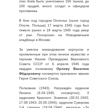
этих боёв было уничтожено 150 танков, до
100 орудий, много солдат и офицеров
противника.
В бою под городом Оппельн (ныне город
Ополе, Польша) 17 марта 1945 года был
тяжело ранен и 18 марта 1945 года умер
от ран. Похоронен на Новодевичьем
кладбище в Москве.
За умелое командование корпусом и
проявленные при этом личное мужество и
героизм Указом Президиума Верховного
Совета СССР от 6 апреля 1945 года
гвардии полковнику
Орлову Василию
Фёдоровичу
посмертно присвоено звание
Героя Советского Союза.
Полковник (1943). Награждён орденом
Ленина (6.04.1945, посмертно), 3
орденами Красного Знамени (30.01.1943;
17.08.1943; 20.05.1944), орденом Суворова
2-й степени (24.04.1944), медалью «За