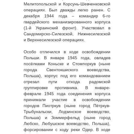
Мелитопольской и Корсунь-Шевченковской
операциях. Был дважды легко ранен. С
декабря 1944 года – командир 6-го
гвардейского механизированного корпуса
(1-й Украинский фронт). Участвовал в
Сандомирско-Силезской, Нижнесилезской
и Верхнесилезской операциях.
Особо отличился в ходе освобождении
Польши. В январе 1945 года, овладев
посёлками Коньске и Стомпоркув (ныне
города Свентокшиского воеводства,
Польша), корпус под его командованием
отрезал пути отхода радомской
группировке противника. В январе-
феврале 1945 года соединения корпуса
принимали участие в освобождении
городов Пиотркув (ныне город Пётркув-
Трыбунальски, Лодзинское воеводство,
Польша) и Зоммерфельд (ныне город
Любско, Любушское воеводство, Польша),
форсировании с ходу реки Одер. В ходе