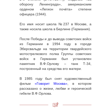
оборону Ленинграда», американским
орденом «Легион почёта» степени
офицера (1944).
Его имя носит школа №237 в Москве, а
также носила школа в Берлине (Германия).
После Победы и до вывода советских войск
из Германии в 1994 году в городе
Эберсвальде на территории гвардейского
мотострелкового полка Группы советских
войск в Германии был установлен
памятник В.Ф.Орлову – танк Т-34,
построенный на средства его матери.
В 1985 году был снят художественный
фильм
«Говорит Москва»
, в котором
рассказано о жизни, любви и героической
гибели В.Ф.Орлова.