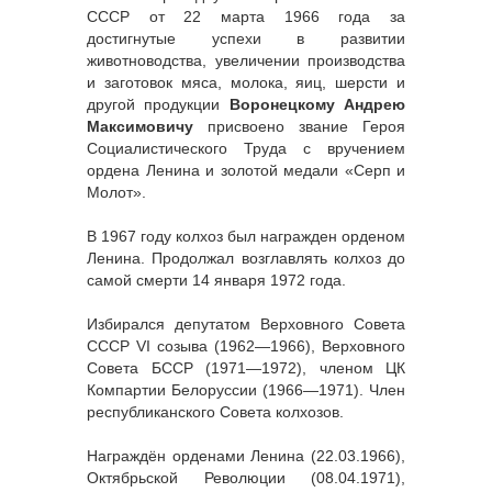
СССР от 22 марта 1966 года за
достигнутые успехи в развитии
животноводства, увеличении производства
и заготовок мяса, молока, яиц, шерсти и
другой продукции
Воронецкому Андрею
Максимовичу
присвоено звание Героя
Социалистического Труда с вручением
ордена Ленина и золотой медали «Серп и
Молот».
В 1967 году колхоз был награжден орденом
Ленина. Продолжал возглавлять колхоз до
самой смерти 14 января 1972 года.
Избирался депутатом Верховного Совета
СССР VI cозыва (1962—1966), Верховного
Совета БССР (1971—1972), членом ЦК
Компартии Белоруссии (1966—1971). Член
республиканского Совета колхозов.
Награждён орденами Ленина (22.03.1966),
Октябрьской Революции (08.04.1971),