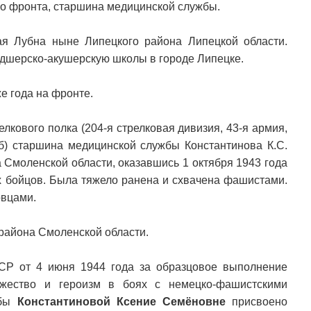
го фронта, старшина медицинской службы.
ая Лубна ныне Липецкого района Липецкой области.
дшерско-акушерскую школы в городе Липецке.
же года на фронте.
лкового полка (204-я стрелковая дивизия, 43-я армия,
б) старшина медицинской службы Константинова К.С.
 Смоленской области, оказавшись 1 октября 1943 года
х бойцов. Была тяжело ранена и схвачена фашистами.
овцами.
района Смоленской области.
СР от 4 июня 1944 года за образцовое выполнение
жество и героизм в боях с немецко-фашистскими
жбы
Константиновой Ксение Семёновне
присвоено