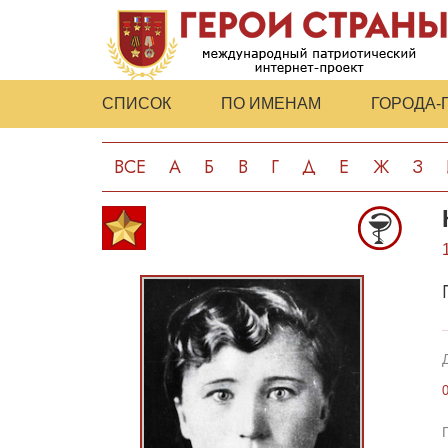
СПИСОК
ПО ИМЕНАМ
ГОРОДА-
ВСЕ
А
Б
В
Г
Д
Е
Ж
З