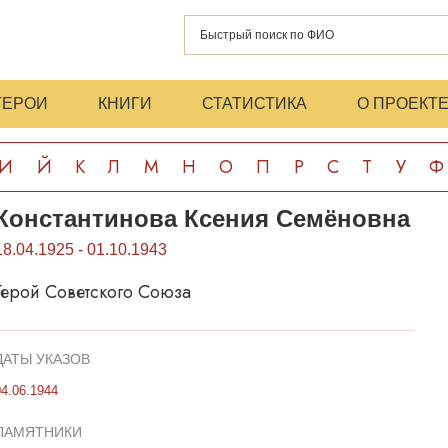
ГЕРОИ
КНИГИ
СТАТИСТИКА
О ПРОЕКТ
И
Й
К
Л
М
Н
О
П
Р
С
Т
У
Ф
Константинова Ксения Семёновна
18.04.1925 - 01.10.1943
Герой Советского Союза
ДАТЫ УКАЗОВ
04.06.1944
ПАМЯТНИКИ