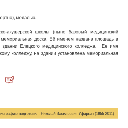
ертно), медалью.
ко-акушерской школы (ныне базовый медицинский
на мемориальная доска. Её именем названа площадь в
 здании Елецкого медицинского колледжа. Ее имя
ому колледжу, на здании установлена мемориальная
иографию подготовил:
Николай Васильевич Уфаркин (1955-2011)