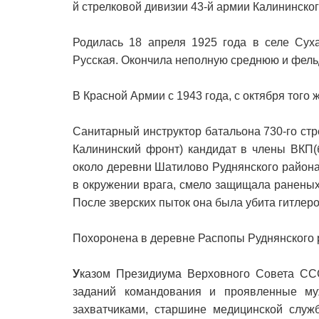
й стрелковой дивизии 43-й армии Калининско
Родилась 18 апреля 1925 года в селе Сух
Русская. Окончила неполную среднюю и фель
В Красной Армии с 1943 года, с октября того 
Санитарный инструктор батальона 730-го стре
Калининский фронт) кандидат в члены ВКП(
около деревни Шатилово Руднянского района
в окружении врага, смело защищала ранены
После зверских пыток она была убита гитлер
Похоронена в деревне Распопы Руднянского 
У
казом Президиума Верховного Совета СС
заданий командования и проявленные му
захватчиками, старшине медицинской слу