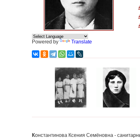
Powered by
Translate
К
онстантинова Ксения Семёновна - санитарны