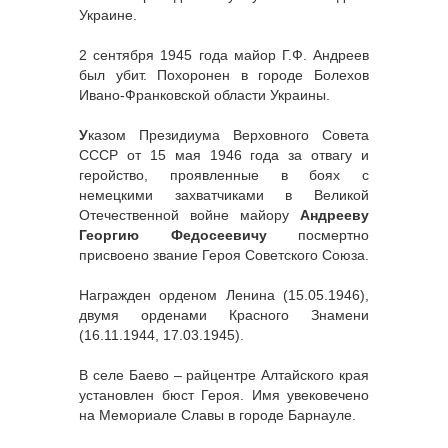
Украине.
2 сентября 1945 года майор Г.Ф. Андреев
был убит. Похоронен в городе Болехов
Ивано-Франковской области Украины.
У
казом Президиума Верховного Совета
СССР от 15 мая 1946 года за отвагу и
геройство, проявленные в боях с
немецкими захватчиками в Великой
Отечественной войне майору
Андрееву
Георгию Федосеевичу
посмертно
присвоено звание Героя Советского Союза.
Награжден орденом Ленина (15.05.1946),
двумя орденами Красного Знамени
(16.11.1944, 17.03.1945).
В селе Баево – райцентре Алтайского края
установлен бюст Героя. Имя увековечено
на Мемориале Славы в городе Барнауле.