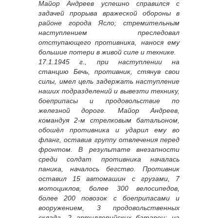
Майор Андреев успешно справился с
задачей прорыва вражеской обороны в
районе города Ясло; стремительным
наступлением преследовал
отступающего противника, нанося ему
большие потери в живой силе и технике.
17.1.1945 г., при наступлении на
станцию Бечь, противник, стянув свои
силы, имел цель задержать наступление
наших подразделений и вывезти технику,
боеприпасы и продовольствие по
железной дороге. Майор Андреев,
командуя 2-м стрелковым батальоном,
обошёл противника и ударил ему во
фланг, оставив группу отвлечения перед
фронтом. В результате внезапности
среди солдат противника началась
паника, началось бегство. Противник
оставил 15 автомашин с грузами, 7
мотоциклов, более 300 велосипедов,
более 200 повозок с боеприпасами и
вооружением, 3 продовольственных
склада, 2 артиллерийских батареи; на