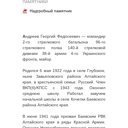
ПАМЯТНИКИ
Надгробный памятник
А
ндреев Георгий Федосеевич — командир
2-го стрелкового батальона 96-го
стрелкового полка 140-й стрелковой
дивизии 38-й армии 4-го Украинского
фронта, майор.
Родился 6 мая 1922 года в селе Глубокое,
ныне Завьяловского района Алтайского
края, в крестьянской семье. Русский. Член
ВКП(б)/КПСС с 1943 года. Окончил
среднюю школу. Работал завучем
начальной школы в селе Кочетки Баевского
района Алтайского края.
В июне 1941 года призван Баевским РВК
Алтайского края в ряды Красной Армии.
Окончил Новосибирское военное пехотное