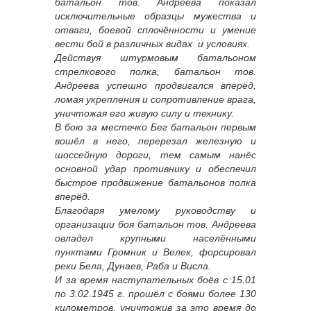
батальон тов. Андреева показал
исключительные образцы мужества и
отваги, боевой сплочённости и умение
вести бой в различных видах и условиях.
Действуя штурмовым батальоном
стрелкового полка, батальон тов.
Андреева успешно продвигался вперёд,
ломая укрепления и сопротивление врага,
уничтожая его живую силу и технику.
В бою за местечко Бег батальон первым
вошёл в него, перерезал железную и
шоссейную дороги, тем самым нанёс
основной удар противнику и обеспечил
быстрое продвижение батальонов полка
вперёд.
Благодаря умелому руководству и
организации боя батальон тов. Андреева
овладел крупными населёнными
пунктами Громник и Велек, форсировал
реки Бела, Дунаев, Раба и Висла.
И за время наступательных боёв с 15.01
по 3.02.1945 г. прошёл с боями более 130
километров, уничтожив за это время до