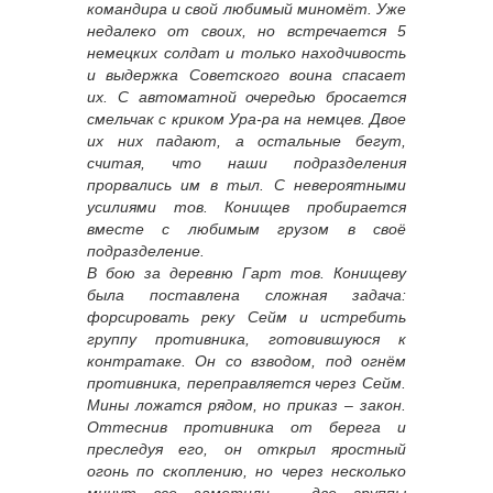
командира и свой любимый миномёт. Уже
недалеко от своих, но встречается 5
немецких солдат и только находчивость
и выдержка Советского воина спасает
их. С автоматной очередью бросается
смельчак с криком Ура-ра на немцев. Двое
их них падают, а остальные бегут,
считая, что наши подразделения
прорвались им в тыл. С невероятными
усилиями тов. Конищев пробирается
вместе с любимым грузом в своё
подразделение.
В бою за деревню Гарт тов. Конищеву
была поставлена сложная задача:
форсировать реку Сейм и истребить
группу противника, готовившуюся к
контратаке. Он со взводом, под огнём
противника, переправляется через Сейм.
Мины ложатся рядом, но приказ – закон.
Оттеснив противника от берега и
преследуя его, он открыл яростный
огонь по скоплению, но через несколько