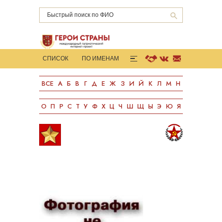
СПИСОК
ПО ИМЕНАМ
ГОРОДА-ГЕРОИ
КНИГИ
ВСЕ
А
Б
В
Г
Д
Е
Ж
З
И
Й
К
Л
М
Н
СТАТИСТИКА
О ПРОЕКТЕ
ПОДДЕРЖАТЬ
О
П
Р
С
Т
У
Ф
Х
Ц
Ч
Ш
Щ
Ы
Э
Ю
Я