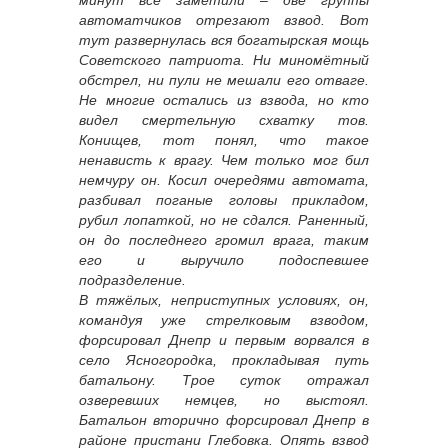
минут все заметили – две группы
автоматчиков отрезают взвод. Вот
тут развернулась вся богатырская мощь
Советского патриота. Ни миномётный
обстрел, ни пули не мешали его отваге.
Не многие остались из взвода, но кто
видел смертельную схватку тов.
Конищев, тот понял, что такое
ненависть к врагу. Чем только мог бил
немчуру он. Косил очередями автомата,
разбивал поганые головы прикладом,
рубил лопаткой, но не сдался. Раненный,
он до последнего громил врага, таким
его и выручило подоспевшее
подразделение.
В тяжёлых, неприступных условиях, он,
командуя уже стрелковым взводом,
форсировал Днепр и первым ворвался в
село Ясногородка, прокладывая путь
батальону. Трое суток отражал
озверевших немцев, но выстоял.
Батальон вторично форсировал Днепр в
районе пристани Глебовка. Опять взвод