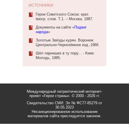
ИСТОЧНИКИ
Герои Советского Союза: крат.
биогр. слов. Т.1. – Москва, 1987.
Документы на сайте «
Подвиг
народа
»
Золотые Звёзды курян. Воронеж:
Центрально-Чернозёмное изд.,1966
Шёл парнишке в ту пору... - Киев:
Молодь, 1985.
Международный патриотический интернет-
проект «Герои страны».
© 2000 - 2026 гг.
Свидетельство СМИ: Эл № ФС77-85279 от
30.05.2023
Несанкционированное использование
материалов сайта преследуется законом.